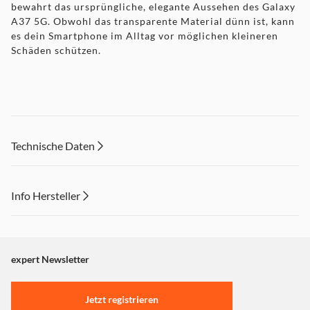
bewahrt das ursprüngliche, elegante Aussehen des Galaxy
A37 5G. Obwohl das transparente Material dünn ist, kann
es dein Smartphone im Alltag vor möglichen kleineren
Schäden schützen.
Das Mobeen Tempered Glass für das Galaxy A37 verfügt
über eine 9H Beschichtung, die das Display vor Stößen
und Kratzern schützt, ohne die Touchscreen-Fähigkeit zu
Technische Daten
beeinträchtigen. Dies ermöglicht weiterhin eine schnelle
und einfache Nutzung des Smartphones. Das
Displayschutzglas ist einfach anzubringen und bietet eine
Info Hersteller
gute Sichtbarkeit und Berührungsempfindlichkeit.
Dieser Inhalt wird aufgrund Ihrer Cookie Präferenzen nicht
angezeigt. Um diesen Inhalt anzuzeigen aktivieren Sie bitte
Kompakte Stromversorgung für dein neues Smartphone
"Marketing".
expert Newsletter
dank des 25 W Schnellladeadapters.
Einstellungen anpassen
Jetzt registrieren