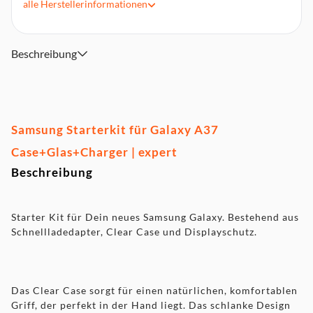
alle
Herstellerinformationen
Schutz des Rahmens und der Rückseite vor Kratzern und
Stößen
Displayschutz schützt das Display vor Kratzern und kleinen
Beschreibung
Beschädigungen
Hohe Transparenz und Berührungsempfindlichkeit
Samsung Starterkit für Galaxy A37
Case+Glas+Charger | expert
Beschreibung
Starter Kit für Dein neues Samsung Galaxy. Bestehend aus
Schnellladedapter, Clear Case und Displayschutz.
Das Clear Case sorgt für einen natürlichen, komfortablen
Griff, der perfekt in der Hand liegt. Das schlanke Design