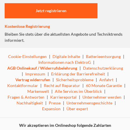
Einstellungen anpassen
Anschluss zum Schnellladen Ihrer mobilen Geräte.
Schließen Sie ihn an und Ihr Gerät ist im Handumdrehen
Jetzt registrieren
einsatzbereit.
Kostenlose Registrierung
Bleiben Sie stets über die aktuellsten Angebote und Techniktrends
informiert.
GRÖSSE: MINI? WIE WÄRE ES MIT WINZIG!
Cookie-Einstellungen
|
Digitale Inhalte
|
Batterieentsorgung
|
Informationen nach ElektroG
|
AGB Onlinekauf / Widerrufsbelehrung
|
Datenschutzerklärung
|
Impressum
|
Erklärung der Barrierefreiheit
|
Vertrag widerrufen
|
Sicherheitsprobleme
|
Anfahrt
|
Kontaktformular
|
Recht auf Reparatur
|
60 Monate Garantie
|
Markenwelt
|
Alle Services im Überblick
|
Fragen & Antworten
|
Karriereportal
|
Unternehmer werden
|
Nachhaltigkeit
|
Presse
|
Unternehmensgeschichte
|
Expansion
|
Über expert
Wir akzeptieren im Onlineshop folgende Zahlarten