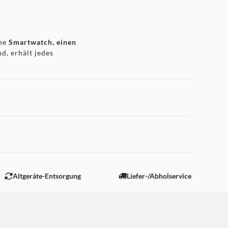
ine
Smartwatch, einen
d, erhält jedes
sen
ermöglicht es dir, es
 "Marketing".
eit. Das
leichte und
iffbereit hast.
Altgeräte-Entsorgung
Liefer-/Abholservice