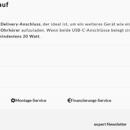
auf
Delivery-Anschluss
, der ideal ist, um ein weiteres Gerät wie e
S-Ohrhörer
aufzuladen. Wenn beide USB-C-Anschlüsse belegt sin
mindestens 20 Watt
.
aschnellem Aufladen und zwei USB-C-Power-Delivery-Anschlüs
 nicht angezeigt. Um diesen Inhalt anzuzeigen aktivieren Sie bitte
uschließen: So sind deine Geräte immer geladen und einsatzber
ssoire, das du in deiner Tasche oder deinem Rucksack immer gr
Montage-Service
Finanzierungs-Service
Batteriekapazität des aufgeladenen Geräts ab.
expert Newsletter