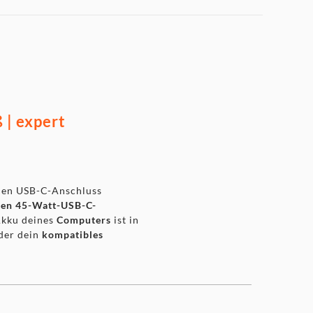
 | expert
inen USB-C-Anschluss
ten 45-Watt-USB-C-
 Akku deines
Computers
ist in
der dein
kompatibles