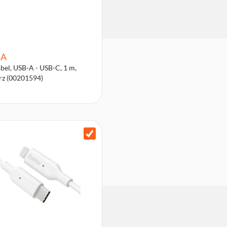
A
bel, USB-A - USB-C, 1 m,
rz (00201594)