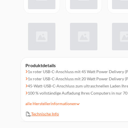
Produktdetails
1x roter USB-C-Anschluss mit 45 Watt Power Delivery (
1x roter USB-C-Anschluss mit 20 Watt Power Delivery (
45-Watt-USB-C-Anschluss zum ultraschnellen Laden Ihr
100 % vollständige Aufladung Ihres Computers in nur 7
Laden Sie Ihr Tablet in nur 40 Minuten und Ihr Smartpho
alle
Herstellerinformationen
Laden Sie bis zu 2 Geräte gleichzeitig mit einer Leistung 
Technische Info
Leichtes und kompaktes Design, perfekt für das Büro, zu