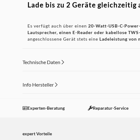
Lade bis zu 2 Geräte gleichzeitig 
Es verfügt auch über einen
20-Watt-USB-C-Power-
Lautsprecher, einen E-Reader oder kabellose TW
angeschlossene Gerät stets eine
Ladeleistung von 
Technische Daten
Unverzichtbar in jeder Situation
Info Hersteller
Der
europäische Stecker
des
Ladegeräts mit ultr
Dieser Inhalt wird aufgrund Ihrer Cookie Präferenzen
problemlos im Büro, zu Hause oder auf Reisen anz
kompakte Design
macht es zu einem perfekten Acce
Einstellungen anpassen
Experten-Beratung
Reparatur-Service
*Die Ladezeiten sind ungefähr und hängen von der 
expert Vorteile