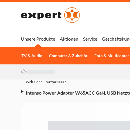
Unsere Produkte
Aktionen
Service
Geschäftskun
TV & Audio
Computer & Zubehör
Foto & Multicopter
»
Web-Code: 15095014447
Intenso Power Adapter W65ACC GaN, USB Netztei
Anschlüssen, Schwarz (65 W, PD 3.0, PPS, QC 4.0,