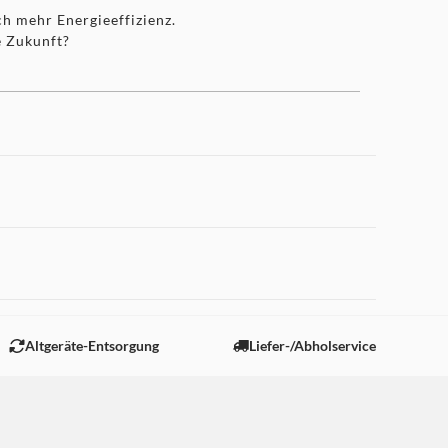
h mehr Energieeffizienz.
e Zukunft?
 Elektronen 1.000 Mal
en und Ströme handhaben
 "Marketing".
Altgeräte-Entsorgung
Liefer-/Abholservice