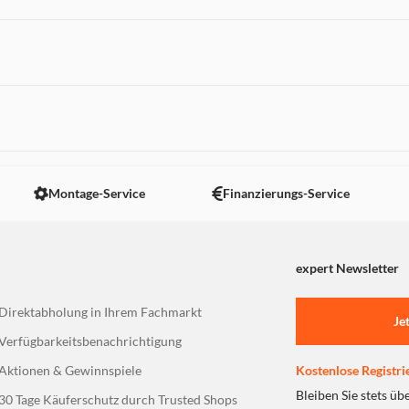
 nicht angezeigt. Um diesen Inhalt anzuzeigen aktivieren Sie bitte
Montage-Service
Finanzierungs-Service
expert Newsletter
Direktabholung in Ihrem Fachmarkt
Je
Verfügbarkeitsbenachrichtigung
Aktionen & Gewinnspiele
Kostenlose Registri
Bleiben Sie stets üb
30 Tage Käuferschutz durch Trusted Shops