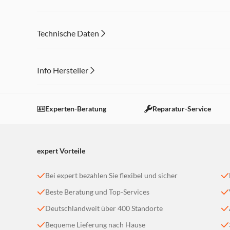
Technische Daten
Info Hersteller
Dieser Inhalt wird aufgrund Ihrer Cookie Präferenzen
Einstellungen anpassen
Experten-Beratung
Reparatur-Service
expert Vorteile
Bei expert bezahlen Sie flexibel und sicher
Beste Beratung und Top-Services
Deutschlandweit über 400 Standorte
Bequeme Lieferung nach Hause