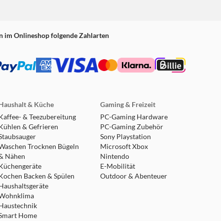
n im Onlineshop folgende Zahlarten
Haushalt & Küche
Gaming & Freizeit
Kaffee- & Teezubereitung
PC-Gaming Hardware
Kühlen & Gefrieren
PC-Gaming Zubehör
Staubsauger
Sony Playstation
Waschen Trocknen Bügeln
Microsoft Xbox
& Nähen
Nintendo
Küchengeräte
E-Mobilität
Kochen Backen & Spülen
Outdoor & Abenteuer
Haushaltsgeräte
Wohnklima
Haustechnik
Smart Home