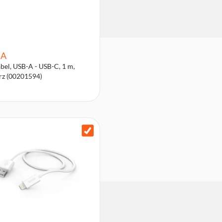
A
bel, USB-A - USB-C, 1 m,
rz (00201594)