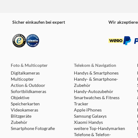
Sicher einkaufen bei expert
Wir akzeptiere
Foto & Multicopter
Telekom & Navigation
Digitalkameras
Handys & Smartphones
Multicopter
Handy- & Smartphone-
Action & Outdoor
Zubehör
Sofortbildkameras
Handy-Autozubehör
Objektive
Smartwatches & Fitness
Speicherkarten
Tracker
Videokameras
Apple iPhones
Blitzgeräte
Samsung Galaxys
Zubehör
Xiaomi Handys
Smartphone Fotografie
weitere Top-Handymarken
Telefone & Telefon-