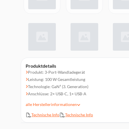
Produktdetails
Produkt: 3-Port-Wandladegerät
Leistung: 100 W Gesamtleistung
Technologie: GaN³ (3. Generation)
Anschlüsse: 2× USB-C, 1× USB-A
Funktion: Ultraschnelles Laden mit Power Delivery
alle
Herstellerinformationen
Besonderheit: Kompakt, EU-Stecker
Technische Info
Technische Info