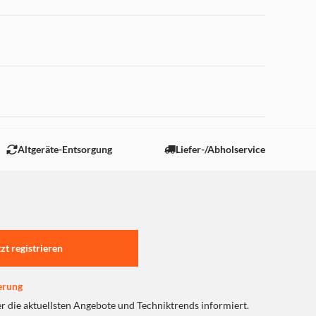
 "Marketing".
Altgeräte-Entsorgung
Liefer-/Abholservice
tzt registrieren
erung
er die aktuellsten Angebote und Techniktrends informiert.