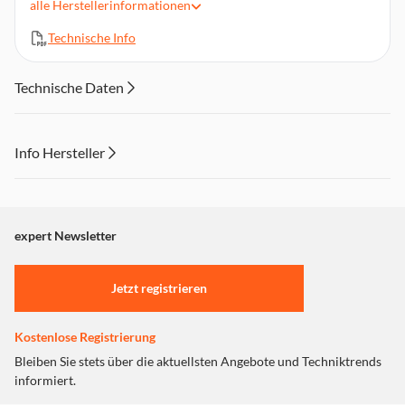
cm.
alle
Herstellerinformationen
Smartes Extra: Integrierte Kunstlederschlaufe für Schlüssel
Technische Info
oder AirTag.
Einfache Handhabung: Adapter zwischen Hülle und
Smartphone legen.
Technische Daten
Stilvoll: In verschiedenen Farben erhältlich.
Info Hersteller
Dieser Inhalt wird aufgrund Ihrer Cookie Präferenzen nicht
angezeigt. Um diesen Inhalt anzuzeigen aktivieren Sie bitte
"Marketing".
expert Newsletter
Einstellungen anpassen
Jetzt registrieren
Kostenlose Registrierung
Bleiben Sie stets über die aktuellsten Angebote und Techniktrends
informiert.