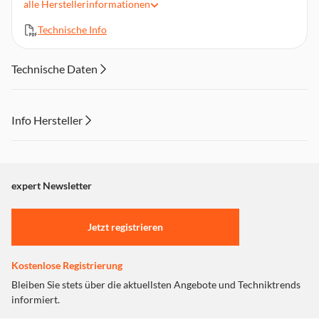
Zentimetern
alle
Herstellerinformationen
Material: weicher Stoff
Technische Info
Farbe: Hellblau
Abmessungen (LxBxH): 160mm x 110mm x 120mm
Technische Daten
Info Hersteller
Dieser Inhalt wird aufgrund Ihrer Cookie Präferenzen nicht
angezeigt. Um diesen Inhalt anzuzeigen aktivieren Sie bitte
"Marketing".
expert Newsletter
Einstellungen anpassen
Jetzt registrieren
Kostenlose Registrierung
Bleiben Sie stets über die aktuellsten Angebote und Techniktrends
informiert.