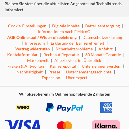
Bleiben Sie stets über die aktuellsten Angebote und Techniktrends
Kompatibilität
informiert.
Cookie-Einstellungen
|
Digitale Inhalte
|
Batterieentsorgung
|
Dieses Produkt ist mit all unseren Vollabdeckungs-Hüllen
Informationen nach ElektroG
|
kompatibel. Wir empfehlen nicht, dieses Produkt mit
AGB Onlinekauf / Widerrufsbelehrung
|
Datenschutzerklärung
unseren transparenten und Silikonhüllen zu kombinieren,
|
Impressum
|
Erklärung der Barrierefreiheit
|
wenn Sie eines der folgenden Modelle haben: iPhone X,
Vertrag widerrufen
|
Sicherheitsprobleme
|
Anfahrt
|
XS, X Max, 11, 11 Pro. Der Befestigungspatch/die Kette
Kontaktformular
|
Recht auf Reparatur
|
60 Monate Garantie
|
sollte gemäß den Anweisungen in der Anleitung an der
Markenwelt
|
Alle Services im Überblick
|
Handyhülle befestigt werden. Andernfalls übernimmt
Fragen & Antworten
|
Karriereportal
|
Unternehmer werden
|
IDEAL OF SWEDEN keine Verantwortung für Schäden
Nachhaltigkeit
|
Presse
|
Unternehmensgeschichte
|
oder Funktionsmängel am Produkt oder deinem Telefon.
Expansion
|
Über expert
Wir akzeptieren im Onlineshop folgende Zahlarten
MATERIALIEN
Band: recyceltes Polyester
Haken: Zinklegierung