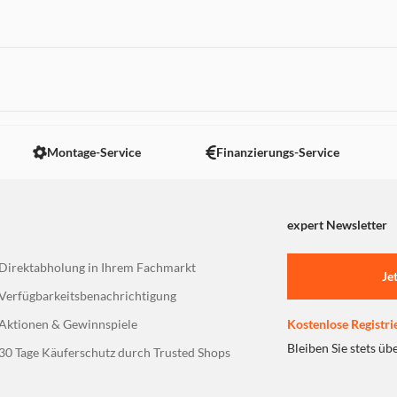
 nicht angezeigt. Um diesen Inhalt anzuzeigen aktivieren Sie bitte
Montage-Service
Finanzierungs-Service
expert Newsletter
Direktabholung in Ihrem Fachmarkt
Je
Verfügbarkeitsbenachrichtigung
Aktionen & Gewinnspiele
Kostenlose Registri
Bleiben Sie stets üb
30 Tage Käuferschutz durch Trusted Shops