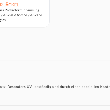
R JÄCKEL
ss Protector für Samsung
G/ A52 4G/ A52 5G/ A52s 5G
glas
utz. Besonders UV- beständig und durch einen speziellen Kant