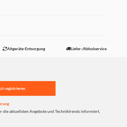
 "Marketing".
Altgeräte-Entsorgung
Liefer-/Abholservice
tzt registrieren
erung
er die aktuellsten Angebote und Techniktrends informiert.