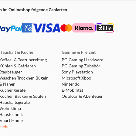
n im Onlineshop folgende Zahlarten
Haushalt & Küche
Gaming & Freizeit
Kaffee- & Teezubereitung
PC-Gaming Hardware
Kühlen & Gefrieren
PC-Gaming Zubehör
Staubsauger
Sony Playstation
Waschen Trocknen Bügeln
Microsoft Xbox
& Nähen
Nintendo
Küchengeräte
E-Mobilität
Kochen Backen & Spülen
Outdoor & Abenteuer
Haushaltsgeräte
Wohnklima
Haustechnik
Smart Home
mehr