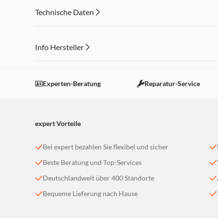
Technische Daten
Info Hersteller
Dieser Inhalt wird aufgrund Ihrer Cookie Präferenzen
Einstellungen anpassen
Experten-Beratung
Reparatur-Service
expert Vorteile
Bei expert bezahlen Sie flexibel und sicher
Beste Beratung und Top-Services
Deutschlandweit über 400 Standorte
Bequeme Lieferung nach Hause