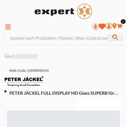
0
»
Web-Code: 15098400452
PETER JÄCKEL FULL DISPLAY HD Glass SUPERB für
Samsung Galaxy XCover 5 Black Handyhülle (18787)