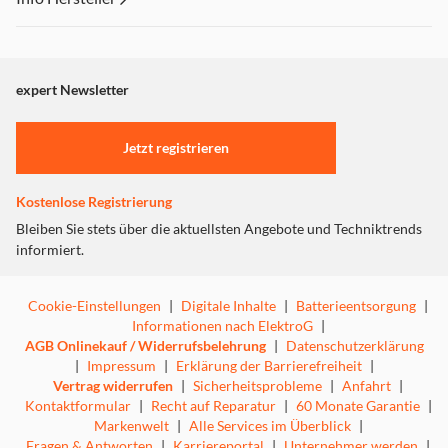
Dieser Inhalt wird aufgrund Ihrer Cookie Präferenzen nicht
angezeigt. Um diesen Inhalt anzuzeigen aktivieren Sie bitte
"Marketing".
expert Newsletter
Einstellungen anpassen
Jetzt registrieren
Kostenlose Registrierung
Bleiben Sie stets über die aktuellsten Angebote und Techniktrends
informiert.
Cookie-Einstellungen
|
Digitale Inhalte
|
Batterieentsorgung
|
Informationen nach ElektroG
|
AGB Onlinekauf / Widerrufsbelehrung
|
Datenschutzerklärung
|
Impressum
|
Erklärung der Barrierefreiheit
|
Vertrag widerrufen
|
Sicherheitsprobleme
|
Anfahrt
|
Kontaktformular
|
Recht auf Reparatur
|
60 Monate Garantie
|
Markenwelt
|
Alle Services im Überblick
|
Fragen & Antworten
|
Karriereportal
|
Unternehmer werden
|