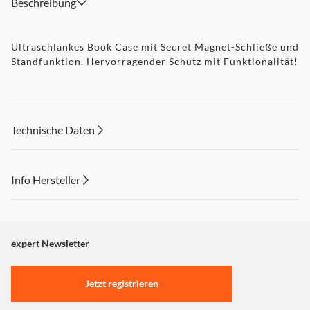
Beschreibung
Ultraschlankes Book Case mit Secret Magnet-Schließe und
Standfunktion. Hervorragender Schutz mit Funktionalität!
Technische Daten
Info Hersteller
Dieser Inhalt wird aufgrund Ihrer Cookie Präferenzen nicht
angezeigt. Um diesen Inhalt anzuzeigen aktivieren Sie bitte
"Marketing".
expert Newsletter
Einstellungen anpassen
Jetzt registrieren