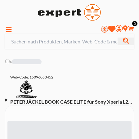
0
»
Web-Code: 15096053452
PETER JÄCKEL BOOK CASE ELITE für Sony Xperia L2
schwarz Handyhülle