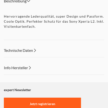
Beschreibung
Hervorragende Lederqualität, super Design und Passform.
Coole Optik. Perfekter Schutz für das Sony Xperia L2. Inkl.
Visitenkartenfach.
Technische Daten
Info Hersteller
Dieser Inhalt wird aufgrund Ihrer Cookie Präferenzen nicht
angezeigt. Um diesen Inhalt anzuzeigen aktivieren Sie bitte
"Marketing".
expert Newsletter
Einstellungen anpassen
Jetzt registrieren