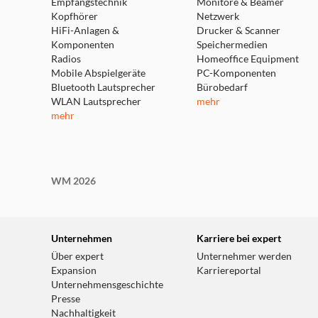
Empfangstechnik
Monitore & Beamer
Kopfhörer
Netzwerk
HiFi-Anlagen &
Drucker & Scanner
Komponenten
Speichermedien
Radios
Homeoffice Equipment
Mobile Abspielgeräte
PC-Komponenten
Bluetooth Lautsprecher
Bürobedarf
WLAN Lautsprecher
mehr
mehr
WM 2026
Unternehmen
Karriere bei expert
Über expert
Unternehmer werden
Expansion
Karriereportal
Unternehmensgeschichte
Presse
Nachhaltigkeit