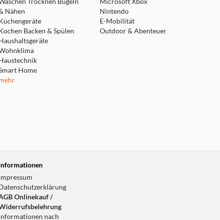
Waschen Trocknen Bügeln
Microsoft Xbox
& Nähen
Nintendo
Küchengeräte
E-Mobilität
Kochen Backen & Spülen
Outdoor & Abenteuer
Haushaltsgeräte
Wohnklima
Haustechnik
Smart Home
mehr
Informationen
Impressum
Datenschutzerklärung
AGB Onlinekauf /
Widerrufsbelehrung
Informationen nach