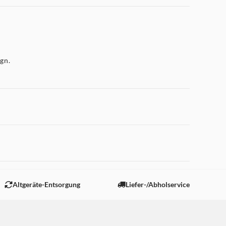
gn.
 "Marketing".
Altgeräte-Entsorgung
Liefer-/Abholservice