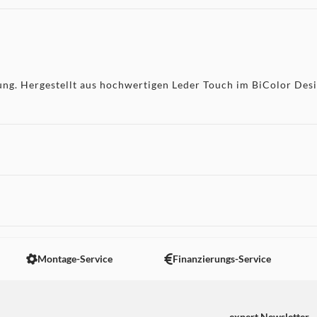
ung. Hergestellt aus hochwertigen Leder Touch im BiColor Desi
 nicht angezeigt. Um diesen Inhalt anzuzeigen aktivieren Sie bitte
Montage-Service
Finanzierungs-Service
expert Newsletter