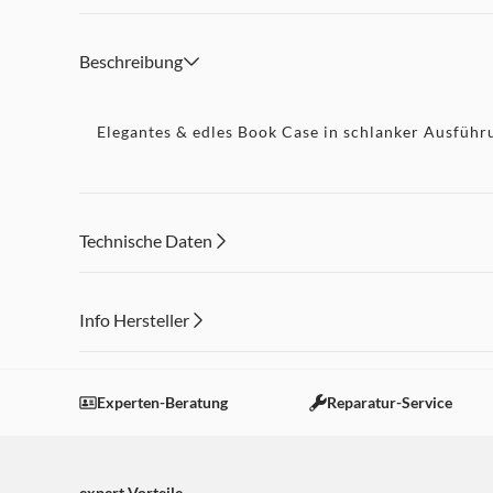
Beschreibung
Elegantes & edles Book Case in schlanker Ausführ
Technische Daten
Info Hersteller
Dieser Inhalt wird aufgrund Ihrer Cookie Präferenzen
Einstellungen anpassen
Experten-Beratung
Reparatur-Service
expert Vorteile