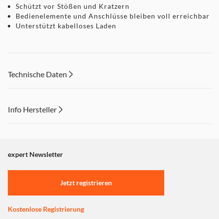
Schützt vor Stößen und Kratzern
Bedienelemente und Anschlüsse bleiben voll erreichbar
Unterstützt kabelloses Laden
Technische Daten
Info Hersteller
Dieser Inhalt wird aufgrund Ihrer Cookie Präferenzen nicht
angezeigt. Um diesen Inhalt anzuzeigen aktivieren Sie bitte
"Marketing".
expert Newsletter
Einstellungen anpassen
Jetzt registrieren
Kostenlose Registrierung