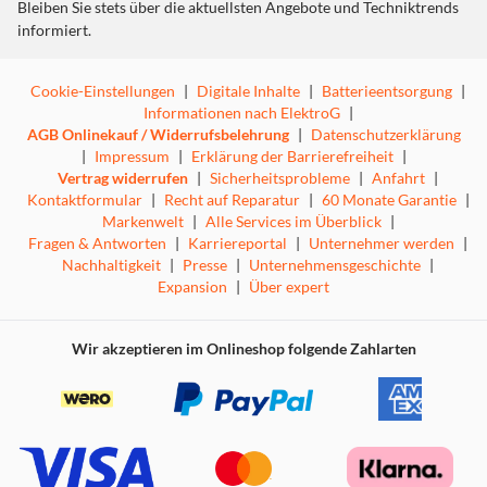
Bleiben Sie stets über die aktuellsten Angebote und Techniktrends
informiert.
Cookie-Einstellungen
|
Digitale Inhalte
|
Batterieentsorgung
|
Informationen nach ElektroG
|
AGB Onlinekauf / Widerrufsbelehrung
|
Datenschutzerklärung
|
Impressum
|
Erklärung der Barrierefreiheit
|
Vertrag widerrufen
|
Sicherheitsprobleme
|
Anfahrt
|
Kontaktformular
|
Recht auf Reparatur
|
60 Monate Garantie
|
Markenwelt
|
Alle Services im Überblick
|
Fragen & Antworten
|
Karriereportal
|
Unternehmer werden
|
Nachhaltigkeit
|
Presse
|
Unternehmensgeschichte
|
Expansion
|
Über expert
Wir akzeptieren im Onlineshop folgende Zahlarten