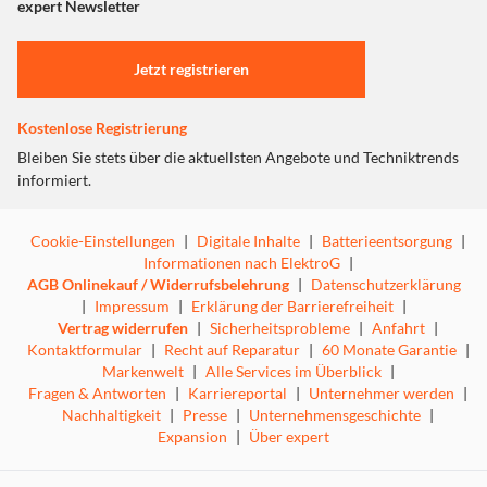
"Marketing".
expert Newsletter
Einstellungen anpassen
Jetzt registrieren
Kostenlose Registrierung
Bleiben Sie stets über die aktuellsten Angebote und Techniktrends
informiert.
Cookie-Einstellungen
|
Digitale Inhalte
|
Batterieentsorgung
|
Informationen nach ElektroG
|
AGB Onlinekauf / Widerrufsbelehrung
|
Datenschutzerklärung
|
Impressum
|
Erklärung der Barrierefreiheit
|
Vertrag widerrufen
|
Sicherheitsprobleme
|
Anfahrt
|
Kontaktformular
|
Recht auf Reparatur
|
60 Monate Garantie
|
Markenwelt
|
Alle Services im Überblick
|
Fragen & Antworten
|
Karriereportal
|
Unternehmer werden
|
Nachhaltigkeit
|
Presse
|
Unternehmensgeschichte
|
Expansion
|
Über expert