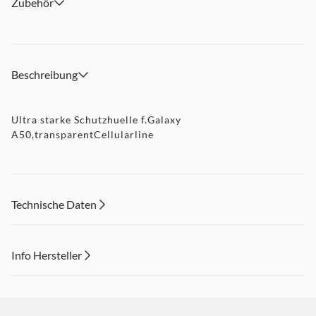
Zubehör
Beschreibung
Ultra starke Schutzhuelle f.Galaxy
A50,transparentCellularline
Technische Daten
Info Hersteller
Dieser Inhalt wird aufgrund Ihrer Cookie Präferenzen nicht
angezeigt. Um diesen Inhalt anzuzeigen aktivieren Sie bitte