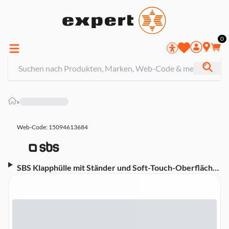
0
»
Web-Code: 15094613684
SBS Klapphülle mit Ständer und Soft-Touch-Oberfläche
für das Xiaomi Redmi 15C