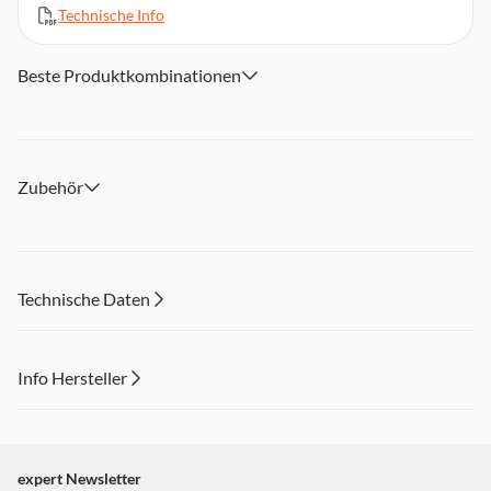
Technische Info
Beste Produktkombinationen
Zubehör
Technische Daten
Info Hersteller
Dieser Inhalt wird aufgrund Ihrer Cookie Präferenzen nicht
angezeigt. Um diesen Inhalt anzuzeigen aktivieren Sie bitte
"Marketing".
expert Newsletter