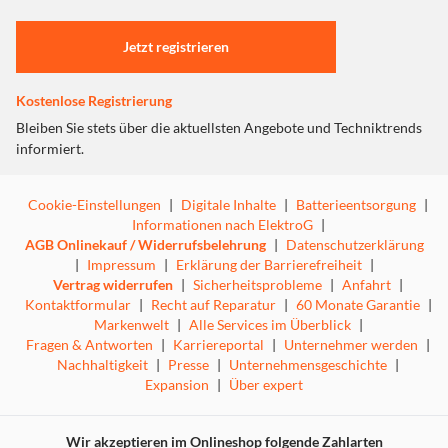
Einstellungen anpassen
Jetzt registrieren
Kostenlose Registrierung
Bleiben Sie stets über die aktuellsten Angebote und Techniktrends
informiert.
Cookie-Einstellungen
|
Digitale Inhalte
|
Batterieentsorgung
|
Informationen nach ElektroG
|
AGB Onlinekauf / Widerrufsbelehrung
|
Datenschutzerklärung
|
Impressum
|
Erklärung der Barrierefreiheit
|
Vertrag widerrufen
|
Sicherheitsprobleme
|
Anfahrt
|
Kontaktformular
|
Recht auf Reparatur
|
60 Monate Garantie
|
Markenwelt
|
Alle Services im Überblick
|
Fragen & Antworten
|
Karriereportal
|
Unternehmer werden
|
Nachhaltigkeit
|
Presse
|
Unternehmensgeschichte
|
Expansion
|
Über expert
Wir akzeptieren im Onlineshop folgende Zahlarten