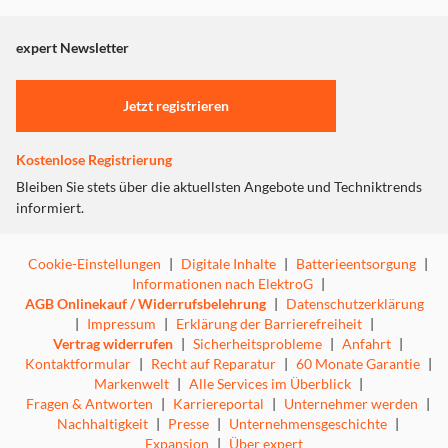
angezeigt. Um diesen Inhalt anzuzeigen aktivieren Sie bitte
"Marketing".
expert Newsletter
Einstellungen anpassen
Jetzt registrieren
Kostenlose Registrierung
Bleiben Sie stets über die aktuellsten Angebote und Techniktrends
informiert.
Cookie-Einstellungen
|
Digitale Inhalte
|
Batterieentsorgung
|
Informationen nach ElektroG
|
AGB Onlinekauf / Widerrufsbelehrung
|
Datenschutzerklärung
|
Impressum
|
Erklärung der Barrierefreiheit
|
Vertrag widerrufen
|
Sicherheitsprobleme
|
Anfahrt
|
Kontaktformular
|
Recht auf Reparatur
|
60 Monate Garantie
|
Markenwelt
|
Alle Services im Überblick
|
Fragen & Antworten
|
Karriereportal
|
Unternehmer werden
|
Nachhaltigkeit
|
Presse
|
Unternehmensgeschichte
|
Expansion
|
Über expert