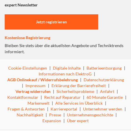
"Marketing".
expert Newsletter
Einstellungen anpassen
Jetzt registrieren
Kostenlose Registrierung
Bleiben Sie stets über die aktuellsten Angebote und Techniktrends
informiert.
Cookie-Einstellungen
|
Digitale Inhalte
|
Batterieentsorgung
|
Informationen nach ElektroG
|
AGB Onlinekauf / Widerrufsbelehrung
|
Datenschutzerklärung
|
Impressum
|
Erklärung der Barrierefreiheit
|
Vertrag widerrufen
|
Sicherheitsprobleme
|
Anfahrt
|
Kontaktformular
|
Recht auf Reparatur
|
60 Monate Garantie
|
Markenwelt
|
Alle Services im Überblick
|
Fragen & Antworten
|
Karriereportal
|
Unternehmer werden
|
Nachhaltigkeit
|
Presse
|
Unternehmensgeschichte
|
Expansion
|
Über expert