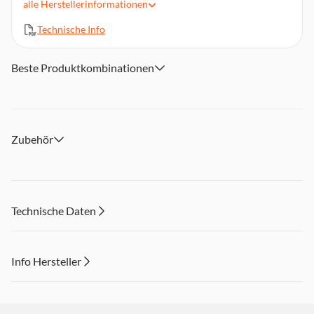
alle
Herstellerinformationen
Technische Info
Beste Produktkombinationen
Zubehör
Technische Daten
Info Hersteller
Dieser Inhalt wird aufgrund Ihrer Cookie Präferenzen nicht
angezeigt. Um diesen Inhalt anzuzeigen aktivieren Sie bitte