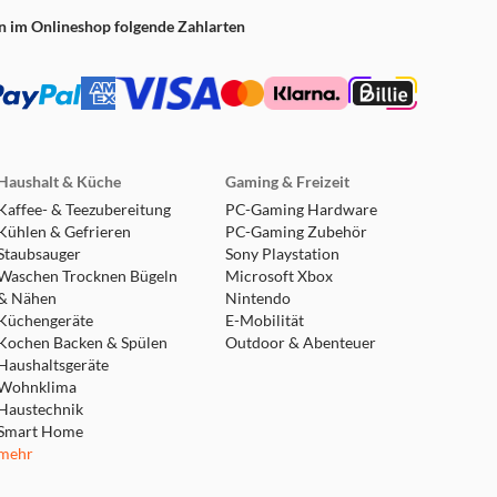
n im Onlineshop folgende Zahlarten
Haushalt & Küche
Gaming & Freizeit
Kaffee- & Teezubereitung
PC-Gaming Hardware
Kühlen & Gefrieren
PC-Gaming Zubehör
Staubsauger
Sony Playstation
Waschen Trocknen Bügeln
Microsoft Xbox
& Nähen
Nintendo
Küchengeräte
E-Mobilität
Kochen Backen & Spülen
Outdoor & Abenteuer
Haushaltsgeräte
Wohnklima
Haustechnik
Smart Home
mehr