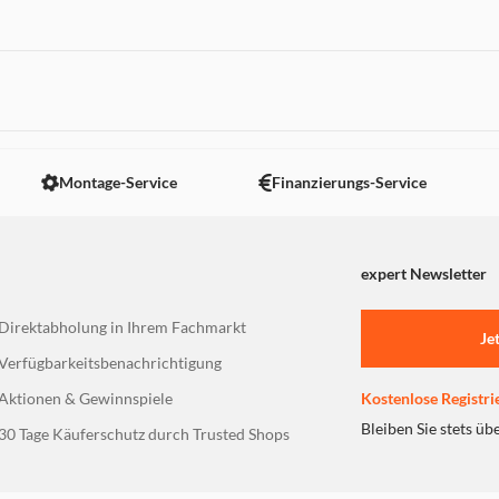
 nicht angezeigt. Um diesen Inhalt anzuzeigen aktivieren Sie bitte
Montage-Service
Finanzierungs-Service
expert Newsletter
Direktabholung in Ihrem Fachmarkt
Je
Verfügbarkeitsbenachrichtigung
Aktionen & Gewinnspiele
Kostenlose Registri
Bleiben Sie stets üb
30 Tage Käuferschutz durch Trusted Shops