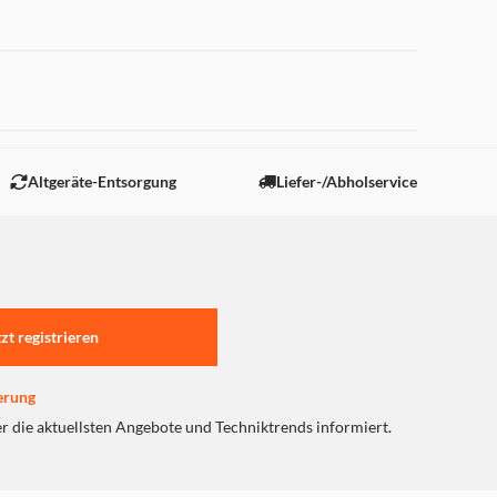
 "Marketing".
Altgeräte-Entsorgung
Liefer-/Abholservice
tzt registrieren
erung
er die aktuellsten Angebote und Techniktrends informiert.