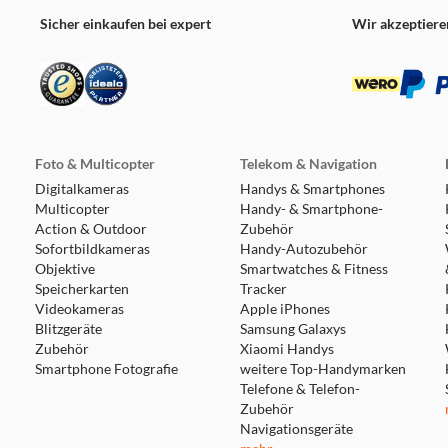
Sicher einkaufen bei expert
Wir akzeptiere
Foto & Multicopter
Telekom & Navigation
Digitalkameras
Handys & Smartphones
Multicopter
Handy- & Smartphone-
Action & Outdoor
Zubehör
Sofortbildkameras
Handy-Autozubehör
Objektive
Smartwatches & Fitness
Speicherkarten
Tracker
Videokameras
Apple iPhones
Blitzgeräte
Samsung Galaxys
Zubehör
Xiaomi Handys
Smartphone Fotografie
weitere Top-Handymarken
Telefone & Telefon-
Zubehör
Navigationsgeräte