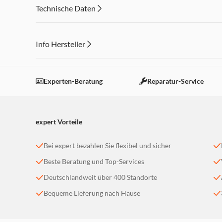
Technische Daten
Info Hersteller
Dieser Inhalt wird aufgrund Ihrer Cookie Präferenzen
Einstellungen anpassen
Experten-Beratung
Reparatur-Service
expert Vorteile
Bei expert bezahlen Sie flexibel und sicher
Beste Beratung und Top-Services
Deutschlandweit über 400 Standorte
Bequeme Lieferung nach Hause