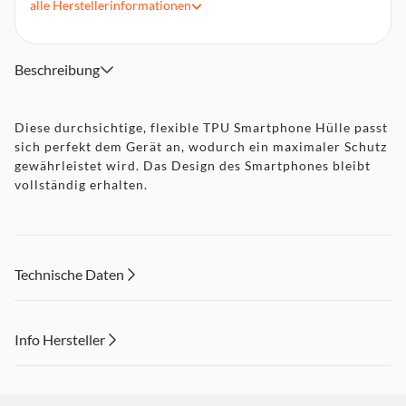
alle
Herstellerinformationen
Passgenau gefertigt
Glasklar, wodurch das Gerätedesign erhalten bleibt
Volle Bedienbarkeit aller Tasten und Steckverbindungen
Beschreibung
Flexibles TPU-Material
Diese durchsichtige, flexible TPU Smartphone Hülle passt
sich perfekt dem Gerät an, wodurch ein maximaler Schutz
gewährleistet wird. Das Design des Smartphones bleibt
vollständig erhalten.
Technische Daten
Info Hersteller
Dieser Inhalt wird aufgrund Ihrer Cookie Präferenzen nicht
angezeigt. Um diesen Inhalt anzuzeigen aktivieren Sie bitte