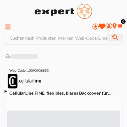
0
»
Web-Code: 15093938893
CellularLine FINE, flexibles, klares Backcover für
Samsung Galaxy S9+ (39513) Handyhülle