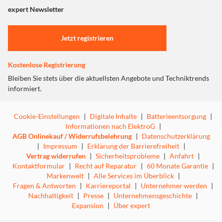
"Marketing".
expert Newsletter
Einstellungen anpassen
Jetzt registrieren
Kostenlose Registrierung
Bleiben Sie stets über die aktuellsten Angebote und Techniktrends
informiert.
Cookie-Einstellungen
|
Digitale Inhalte
|
Batterieentsorgung
|
Informationen nach ElektroG
|
AGB Onlinekauf / Widerrufsbelehrung
|
Datenschutzerklärung
|
Impressum
|
Erklärung der Barrierefreiheit
|
Vertrag widerrufen
|
Sicherheitsprobleme
|
Anfahrt
|
Kontaktformular
|
Recht auf Reparatur
|
60 Monate Garantie
|
Markenwelt
|
Alle Services im Überblick
|
Fragen & Antworten
|
Karriereportal
|
Unternehmer werden
|
Nachhaltigkeit
|
Presse
|
Unternehmensgeschichte
|
Expansion
|
Über expert