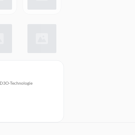
n D3O-Technologie
er täglichen Nutzung
utzung der Hülle