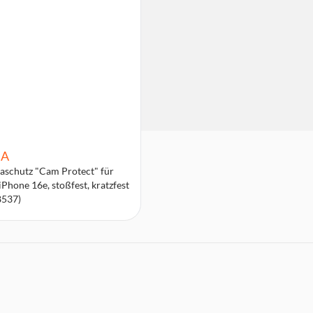
A
schutz "Cam Protect" für
iPhone 16e, stoßfest, kratzfest
8537)