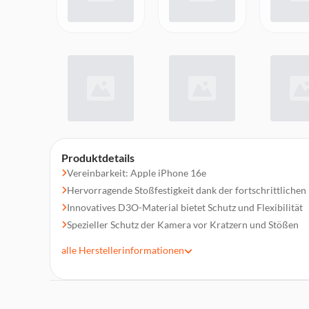
Produktdetails
Vereinbarkeit: Apple iPhone 16e
Hervorragende Stoßfestigkeit dank der fortschrittliche
Innovatives D3O-Material bietet Schutz und Flexibilität
Spezieller Schutz der Kamera vor Kratzern und Stößen
Vollständiger Schutz der Tasten ohne Beeinträchtigung d
alle
Herstellerinformationen
Freier Zugang zu den Anschlüssen auch während der Ben