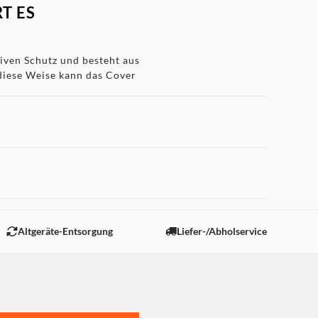
T ES
tiven Schutz und besteht aus
 diese Weise kann das Cover
ngern. Nach dem
 "Marketing".
 ausgelegt
ist und Ihr iPhone
Altgeräte-Entsorgung
Liefer-/Abholservice