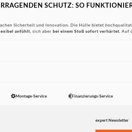
RRAGENDEN SCHUTZ: SO FUNKTIONIER
achen Sicherheit und Innovation. Die Hülle bietet hochqualita
lexibel anfühlt
, sich aber
bei einem Stoß sofort verhärtet
. Auf
ten und das Risiko einer Beschädigung des Mobiltelefons verri
stand zurück
und bietet lang anhaltenden Schutz.
ALER SCHUTZ GARANTIERT
 nicht angezeigt. Um diesen Inhalt anzuzeigen aktivieren Sie bitte
siegel, sondern bestätigt auch, dass Ihre Hülle für
starke Stöße
Montage-Service
Finanzierungs-Service
len schützt.
expert Newsletter