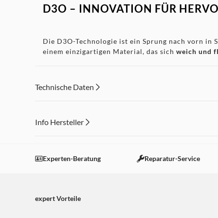
D3O – INNOVATION FÜR HERVO
Die D3O-Technologie ist ein Sprung nach vorn in S
einem einzigartigen Material, das sich
weich und f
die durch den Aufprall verursachte Energie ablei
Aufprall
kehrt das Material in seinen Ausgangszu
Technische Daten
Info Hersteller
D3O-ZERTIFIZIERUNG: MAXIM
Dieser Inhalt wird aufgrund Ihrer Cookie Präferenzen
Die
D3O-Zertifizierung
ist nicht nur ein Qualitäts
Einstellungen anpassen
Experten-Beratung
Reparatur-Service
bei unerwarteten Stürzen und plötzlichem Aufpral
expert Vorteile