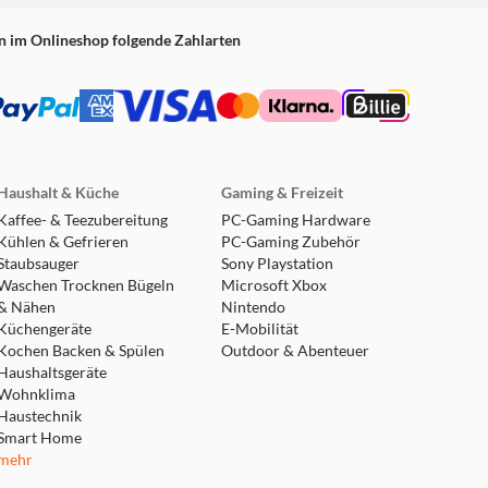
n im Onlineshop folgende Zahlarten
Haushalt & Küche
Gaming & Freizeit
Kaffee- & Teezubereitung
PC-Gaming Hardware
Kühlen & Gefrieren
PC-Gaming Zubehör
Staubsauger
Sony Playstation
Waschen Trocknen Bügeln
Microsoft Xbox
& Nähen
Nintendo
Küchengeräte
E-Mobilität
Kochen Backen & Spülen
Outdoor & Abenteuer
Haushaltsgeräte
Wohnklima
Haustechnik
Smart Home
mehr