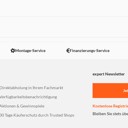
 nicht angezeigt. Um diesen Inhalt anzuzeigen aktivieren Sie bitte
Montage-Service
Finanzierungs-Service
expert Newsletter
Direktabholung in Ihrem Fachmarkt
Je
Verfügbarkeitsbenachrichtigung
Aktionen & Gewinnspiele
Kostenlose Registri
Bleiben Sie stets üb
30 Tage Käuferschutz durch Trusted Shops