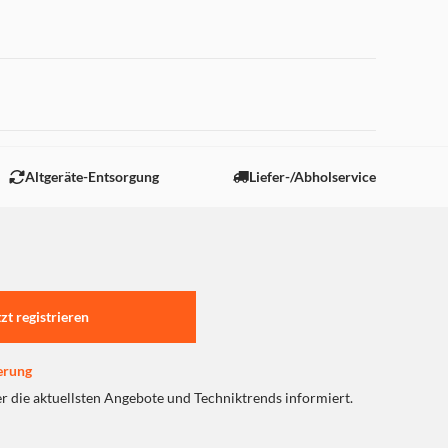
 "Marketing".
Altgeräte-Entsorgung
Liefer-/Abholservice
tzt registrieren
erung
er die aktuellsten Angebote und Techniktrends informiert.