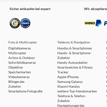
Sicher einkaufen bei expert
Wir akzeptiere
Foto & Multicopter
Telekom & Navigation
Digitalkameras
Handys & Smartphones
Multicopter
Handy- & Smartphone-
Action & Outdoor
Zubehör
Sofortbildkameras
Handy-Autozubehör
Objektive
Smartwatches & Fitness
Speicherkarten
Tracker
Videokameras
Apple iPhones
Blitzgeräte
Samsung Galaxys
Zubehör
Xiaomi Handys
Smartphone Fotografie
weitere Top-Handymarken
Telefone & Telefon-
Zubehör
Navigationsgeräte