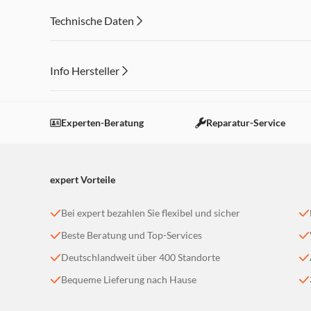
Technische Daten
Info Hersteller
Dieser Inhalt wird aufgrund Ihrer Cookie Präferenzen
Einstellungen anpassen
Experten-Beratung
Reparatur-Service
expert Vorteile
Bei expert bezahlen Sie flexibel und sicher
Beste Beratung und Top-Services
Deutschlandweit über 400 Standorte
Bequeme Lieferung nach Hause