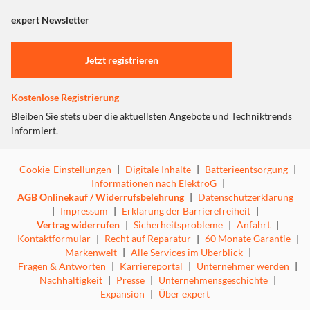
angezeigt. Um diesen Inhalt anzuzeigen aktivieren Sie bitte
Kamera­steuerung.
"Marketing".
expert Newsletter
Das Beats iPhone 17 Pro Max Rugged Case ist mit
MagSafe kompatibel und hat integrierte Magnete, die es
Einstellungen anpassen
perfekt ausrichten. Damit hält es ganz einfach und sorgt
Jetzt registrieren
für effizientes kabelloses Laden.
Kostenlose Registrierung
Bleiben Sie stets über die aktuellsten Angebote und Techniktrends
informiert.
Highlights
Cookie-Einstellungen
|
Digitale Inhalte
|
Batterieentsorgung
|
Besonders robustes Triple‑Shot Design
Informationen nach ElektroG
|
Ultrastabile Rückseite aus Polymer
AGB Onlinekauf / Widerrufsbelehrung
|
Datenschutzerklärung
Seitenwände und Ecken stoßdämpfend
|
Impressum
|
Erklärung der Barrierefreiheit
|
Vertrag widerrufen
|
Sicherheitsprobleme
|
Anfahrt
|
Texturierte matte Außenseite für rutschfesten Griff
Kontaktformular
|
Recht auf Reparatur
|
60 Monate Garantie
|
Weiches Futter aus Mikrofaser
Markenwelt
|
Alle Services im Überblick
|
Kompatibel mit MagSafe und Kamerasteuerung
Fragen & Antworten
|
Karriereportal
|
Unternehmer werden
|
Nachhaltigkeit
|
Presse
|
Unternehmensgeschichte
|
Expansion
|
Über expert