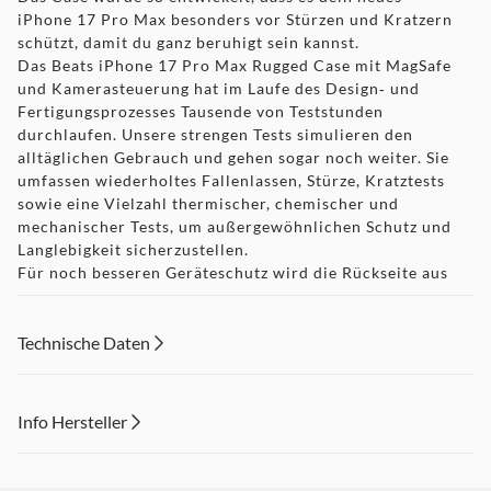
iPhone 17 Pro Max besonders vor Stürzen und Kratzern
schützt, damit du ganz beruhigt sein kannst.
Das Beats iPhone 17 Pro Max Rugged Case mit MagSafe
und Kamerasteuerung hat im Laufe des Design‑ und
Fertigungs­prozesses Tausende von Teststunden
durchlaufen. Unsere strengen Tests simulieren den
alltäglichen Gebrauch und gehen sogar noch weiter. Sie
umfassen wiederholtes Fallenlassen, Stürze, Kratztests
sowie eine Vielzahl thermischer, chemischer und
mechanischer Tests, um außergewöhnlichen Schutz und
Langlebigkeit sicherzustellen.
Für noch besseren Geräteschutz wird die Rückseite aus
robustem Polymer zusätzlich durch stoßdämpfende
Seitenwände und eine integrierte Taste ergänzt. Die
Außenseite mit texturiertem matten Finish ist besonders
Technische Daten
griffig und reduziert sichtbare Kratzer, Flecken und
Finger­abdrücke, während das Innenfutter aus Mikrofaser
für weniger Kratzer und Abrieb auf der Oberfläche sorgt.
Info Hersteller
Dieses Case funktioniert nahtlos mit der Kamera­
steuerung. Eine speziell entwickelte leitende Schicht
Dieser Inhalt wird aufgrund Ihrer Cookie Präferenzen nicht
überträgt die Fingerbewegungen vom Case auf die