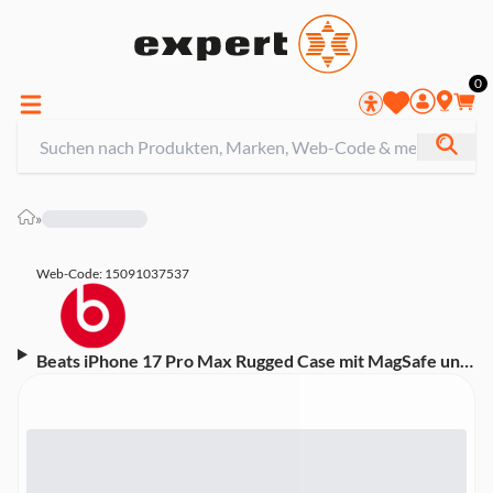
0
»
Web-Code: 15091037537
Beats iPhone 17 Pro Max Rugged Case mit MagSafe und
Kamerasteuerung - Nevada Orange (MGJC4LL/A)