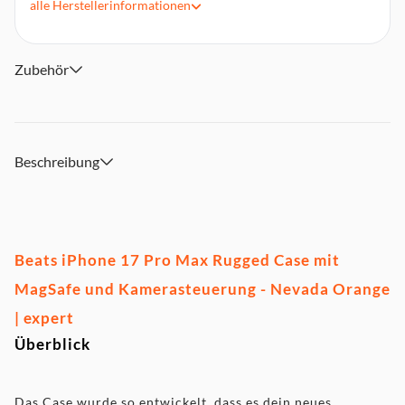
alle
Herstellerinformationen
Texturierte matte Außenseite für rutschfesten Griff
Weiches Futter aus Mikrofaser
Kompatibel mit MagSafe und Kamerasteuerung
Zubehör
Material: SoftTouch TPU
Beschreibung
Beats iPhone 17 Pro Max Rugged Case mit
MagSafe und Kamerasteuerung - Nevada Orange
| expert
Überblick
Das Case wurde so entwickelt, dass es dein neues