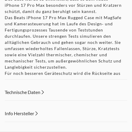
iPhone 17 Pro Max besonders vor Stürzen und Kratzern
schützt, damit du ganz beruhigt sein kannst.
Das Beats iPhone 17 Pro Max Rugged Case mit MagSafe
und Kamerasteuerung hat im Laufe des Design‑ und
Fertigungs­prozesses Tausende von Teststunden
durchlaufen. Unsere strengen Tests simulieren den
alltäglichen Gebrauch und gehen sogar noch weiter. Sie
umfassen wiederholtes Fallenlassen, Stürze, Kratztests
sowie eine Vielzahl thermischer, chemischer und
mechanischer Tests, um außergewöhnlichen Schutz und
Langlebigkeit sicherzustellen.
Für noch besseren Geräteschutz wird die Rückseite aus
robustem Polymer zusätzlich durch stoßdämpfende
Seitenwände und eine integrierte Taste ergänzt. Die
Außenseite mit texturiertem matten Finish ist besonders
Technische Daten
griffig und reduziert sichtbare Kratzer, Flecken und
Finger­abdrücke, während das Innenfutter aus Mikrofaser
für weniger Kratzer und Abrieb auf der Oberfläche sorgt.
Info Hersteller
Dieses Case funktioniert nahtlos mit der Kamera­
steuerung. Eine speziell entwickelte leitende Schicht
Dieser Inhalt wird aufgrund Ihrer Cookie Präferenzen nicht
überträgt die Fingerbewegungen vom Case auf die