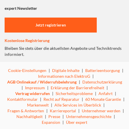
angezeigt. Um diesen Inhalt anzuzeigen aktivieren Sie bitte
Kamera­steuerung.
"Marketing".
expert Newsletter
Das Beats iPhone 17 Pro Max Rugged Case ist mit
MagSafe kompatibel und hat integrierte Magnete, die es
Einstellungen anpassen
perfekt ausrichten. Damit hält es ganz einfach und sorgt
Jetzt registrieren
für effizientes kabelloses Laden.
Kostenlose Registrierung
Bleiben Sie stets über die aktuellsten Angebote und Techniktrends
informiert.
Highlights
Cookie-Einstellungen
|
Digitale Inhalte
|
Batterieentsorgung
|
Besonders robustes Triple‑Shot Design
Informationen nach ElektroG
|
Ultrastabile Rückseite aus Polymer
AGB Onlinekauf / Widerrufsbelehrung
|
Datenschutzerklärung
Seitenwände und Ecken stoßdämpfend
|
Impressum
|
Erklärung der Barrierefreiheit
|
Vertrag widerrufen
|
Sicherheitsprobleme
|
Anfahrt
|
Texturierte matte Außenseite für rutschfesten Griff
Kontaktformular
|
Recht auf Reparatur
|
60 Monate Garantie
|
Weiches Futter aus Mikrofaser
Markenwelt
|
Alle Services im Überblick
|
Kompatibel mit MagSafe und Kamerasteuerung
Fragen & Antworten
|
Karriereportal
|
Unternehmer werden
|
Nachhaltigkeit
|
Presse
|
Unternehmensgeschichte
|
Expansion
|
Über expert