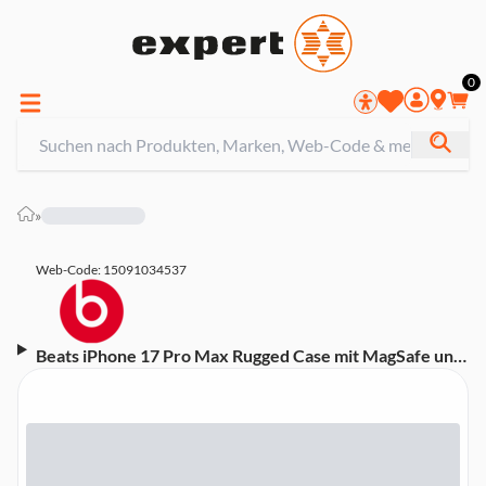
0
»
Web-Code: 15091034537
Beats iPhone 17 Pro Max Rugged Case mit MagSafe und
Kamerasteuerung - Bergnacht (MGJ84LL/A)