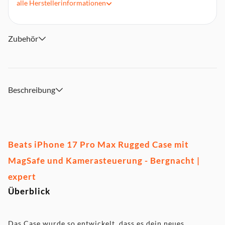
alle
Herstellerinformationen
Texturierte matte Außenseite für rutschfesten Griff
Weiches Futter aus Mikrofaser
Kompatibel mit MagSafe und Kamerasteuerung
Zubehör
Material: SoftTouch TPU
Beschreibung
Beats iPhone 17 Pro Max Rugged Case mit
MagSafe und Kamerasteuerung - Bergnacht |
expert
Überblick
Das Case wurde so entwickelt, dass es dein neues