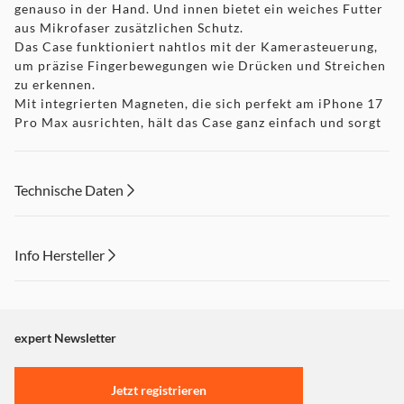
genauso in der Hand. Und innen bietet ein weiches Futter
aus Mikrofaser zusätzlichen Schutz.
Das Case funktioniert nahtlos mit der Kamera­steuerung,
um präzise Finger­bewegungen wie Drücken und Streichen
zu erkennen.
Mit integrierten Magneten, die sich perfekt am iPhone 17
Pro Max ausrichten, hält das Case ganz einfach und sorgt
für schnelleres kabelloses Laden. Lass dein iPhone beim
Laden einfach im Case und docke dein MagSafe Ladegerät
an oder leg es auf dein Qi2.2 oder Qi zertifiziertes
Technische Daten
Ladegerät.
Wie jedes von Apple entwickelte Case durchläuft es im
Laufe des Design‑ und Fertigungs­prozesses Tausende von
Info Hersteller
Teststunden. Deshalb sieht es nicht nur großartig aus,
sondern ist auch dafür gemacht, dein iPhone vor Kratzern
Dieser Inhalt wird aufgrund Ihrer Cookie Präferenzen nicht
und bei Stürzen zu schützen.
angezeigt. Um diesen Inhalt anzuzeigen aktivieren Sie bitte
"Marketing".
expert Newsletter
Einstellungen anpassen
Jetzt registrieren