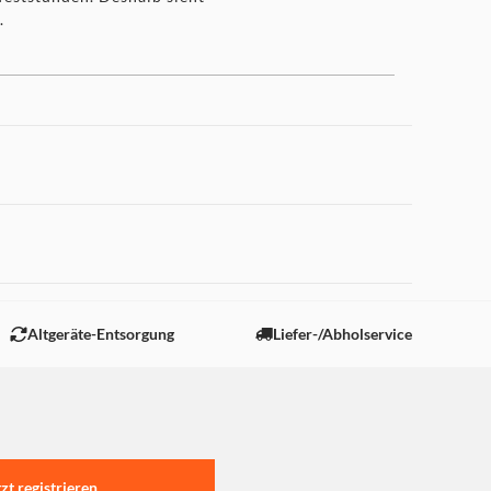
.
 "Marketing".
Altgeräte-Entsorgung
Liefer-/Abholservice
tzt registrieren