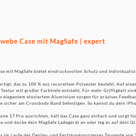
webe Case mit MagSafe | expert
e mit MagSafe bietet eindrucks­vollen Schutz und Individualisi
ertigt, das zu 100 % aus recyceltem Polyester besteht. Auf ei
extur mit großer Farbtiefe entsteht. Für mehr Griffigkeit sin
aus elegantem eloxiertem Aluminium sorgen für präzises Feedba
se sicher am Crossbody Band befestigen. So kannst du dein iPh
one 17 Pro ausrichten, hält das Case ganz einfach und sorgt für
e und docke dein MagSafe Ladegerät an oder leg es auf dein Qi2
s im Laufe des Design‑ und Fertigungs­prozesses Tausende von 