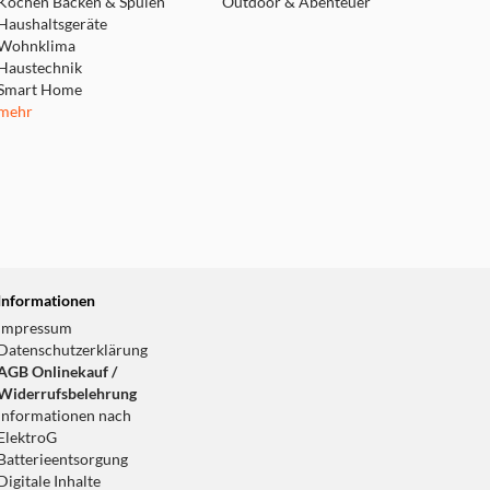
Kochen Backen & Spülen
Outdoor & Abenteuer
Haushaltsgeräte
Wohnklima
Haustechnik
Smart Home
mehr
Informationen
Impressum
Datenschutzerklärung
AGB Onlinekauf /
Widerrufsbelehrung
Informationen nach
ElektroG
Batterieentsorgung
Digitale Inhalte