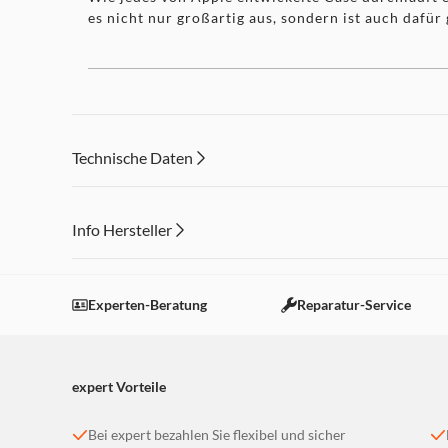
es nicht nur großartig aus, sondern ist auch dafür
Technische Daten
Info Hersteller
Dieser Inhalt wird aufgrund Ihrer Cookie Präferenzen
Einstellungen anpassen
Experten-Beratung
Reparatur-Service
expert Vorteile
Bei expert bezahlen Sie flexibel und sicher