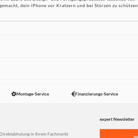
 gemacht, dein iPhone vor Kratzern und bei Stürzen zu schützen
 nicht angezeigt. Um diesen Inhalt anzuzeigen aktivieren Sie bitte
Montage-Service
Finanzierungs-Service
expert Newsletter
Direktabholung in Ihrem Fachmarkt
Je