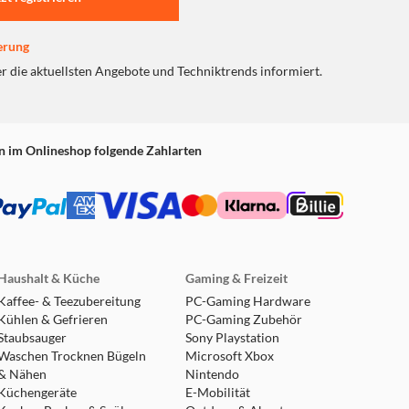
erung
er die aktuellsten Angebote und Techniktrends informiert.
n im Onlineshop folgende Zahlarten
Haushalt & Küche
Gaming & Freizeit
Kaffee- & Teezubereitung
PC-Gaming Hardware
Kühlen & Gefrieren
PC-Gaming Zubehör
Staubsauger
Sony Playstation
Waschen Trocknen Bügeln
Microsoft Xbox
& Nähen
Nintendo
Küchengeräte
E-Mobilität