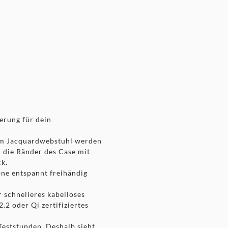
erung für dein
nem Jacquard­webstuhl werden
d die Ränder des Case mit
ck.
one entspannt freihändig
 schnelleres kabel­loses
.2 oder Qi zertifiziertes
Teststunden. Deshalb sieht