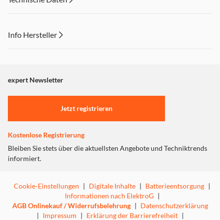
Info Hersteller
Dieser Inhalt wird aufgrund Ihrer Cookie Präferenzen nicht
angezeigt. Um diesen Inhalt anzuzeigen aktivieren Sie bitte
"Marketing".
expert Newsletter
Einstellungen anpassen
Jetzt registrieren
Kostenlose Registrierung
Bleiben Sie stets über die aktuellsten Angebote und Techniktrends
informiert.
Cookie-Einstellungen
|
Digitale Inhalte
|
Batterieentsorgung
|
Informationen nach ElektroG
|
AGB Onlinekauf / Widerrufsbelehrung
|
Datenschutzerklärung
|
Impressum
|
Erklärung der Barrierefreiheit
|