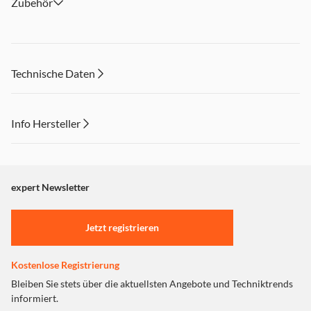
Zubehör
Technische Daten
Info Hersteller
Dieser Inhalt wird aufgrund Ihrer Cookie Präferenzen nicht
angezeigt. Um diesen Inhalt anzuzeigen aktivieren Sie bitte
"Marketing".
expert Newsletter
Einstellungen anpassen
Jetzt registrieren
Kostenlose Registrierung
Bleiben Sie stets über die aktuellsten Angebote und Techniktrends
informiert.