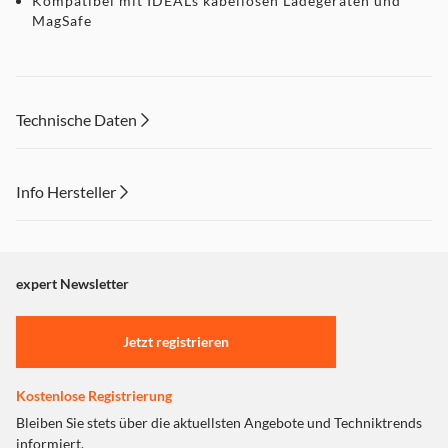
Kompatibel mit IDEALs kabellosen Ladegeräten und
MagSafe
Technische Daten
Info Hersteller
Dieser Inhalt wird aufgrund Ihrer Cookie Präferenzen nicht
angezeigt. Um diesen Inhalt anzuzeigen aktivieren Sie bitte
"Marketing".
expert Newsletter
Einstellungen anpassen
Jetzt registrieren
Kostenlose Registrierung
Bleiben Sie stets über die aktuellsten Angebote und Techniktrends
informiert.