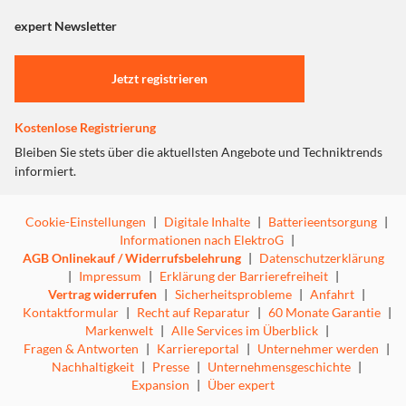
angezeigt. Um diesen Inhalt anzuzeigen aktivieren Sie bitte
"Marketing".
expert Newsletter
Klare Rückseite, farblich angepasster
Einstellungen anpassen
Stoßfänger
Jetzt registrieren
Kostenlose Registrierung
Bleiben Sie stets über die aktuellsten Angebote und Techniktrends
informiert.
Cookie-Einstellungen
|
Digitale Inhalte
|
Batterieentsorgung
|
Informationen nach ElektroG
|
AGB Onlinekauf / Widerrufsbelehrung
|
Datenschutzerklärung
|
Impressum
|
Erklärung der Barrierefreiheit
|
Vertrag widerrufen
|
Sicherheitsprobleme
|
Anfahrt
|
Kontaktformular
|
Recht auf Reparatur
|
60 Monate Garantie
|
Markenwelt
|
Alle Services im Überblick
|
Fragen & Antworten
|
Karriereportal
|
Unternehmer werden
|
Nachhaltigkeit
|
Presse
|
Unternehmensgeschichte
|
Expansion
|
Über expert