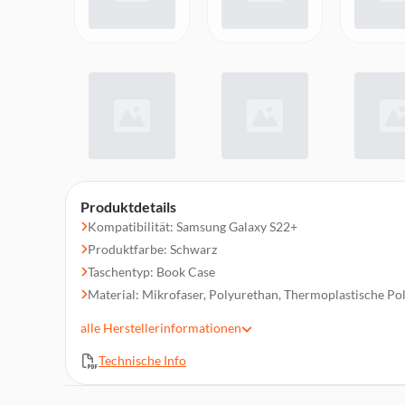
Produktdetails
Kompatibilität: Samsung Galaxy S22+
Produktfarbe: Schwarz
Taschentyp: Book Case
Material: Mikrofaser, Polyurethan, Thermoplastische Po
Verschluss: Magnetisch
alle
Herstellerinformationen
Abmessungen (BxHxL): 100mm x 200mm x 150mm
Technische Info