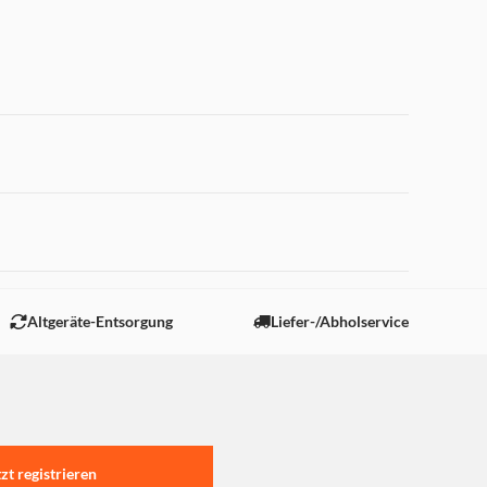
 "Marketing".
Altgeräte-Entsorgung
Liefer-/Abholservice
tzt registrieren