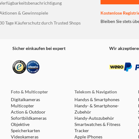
Verfügbarkeitsbenachrichtigung
Aktionen & Gewinnspiele
Kostenlose Registri
Bleiben Sie stets üb
30 Tage Käuferschutz durch Trusted Shops
Sicher einkaufen bei expert
Wir akzeptiere
Foto & Multicopter
Telekom & Navigation
Digitalkameras
Handys & Smartphones
Multicopter
Handy- & Smartphone-
Action & Outdoor
Zubehör
Sofortbildkameras
Handy-Autozubehör
Objektive
Smartwatches & Fitness
Speicherkarten
Tracker
Videokameras
Apple iPhones