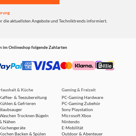
erung
er die aktuellsten Angebote und Techniktrends informiert.
n im Onlineshop folgende Zahlarten
Haushalt & Küche
Gaming & Freizeit
Kaffee- & Teezubereitung
PC-Gaming Hardware
Kühlen & Gefrieren
PC-Gaming Zubehör
Staubsauger
Sony Playstation
Waschen Trocknen Bügeln
Microsoft Xbox
& Nähen
Nintendo
Küchengeräte
E-Mobilität
Kochen Backen & Spülen
Outdoor & Abenteuer