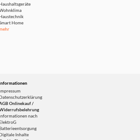
Haushaltsgeräte
Wohnklima
Haustechnik
Smart Home
mehr
Informationen
Impressum
Datenschutzerklärung
AGB Onlinekauf /
Widerrufsbelehrung
Informationen nach
ElektroG
Batterieentsorgung
Digitale Inhalte