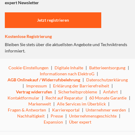
"Marketing".
expert Newsletter
Einstellungen anpassen
Jetzt registrieren
Kostenlose Registrierung
Bleiben Sie stets über die aktuellsten Angebote und Techniktrends
informiert.
Cookie-Einstellungen
|
Digitale Inhalte
|
Batterieentsorgung
|
Informationen nach ElektroG
|
AGB Onlinekauf / Widerrufsbelehrung
|
Datenschutzerklärung
|
Impressum
|
Erklärung der Barrierefreiheit
|
Vertrag widerrufen
|
Sicherheitsprobleme
|
Anfahrt
|
Kontaktformular
|
Recht auf Reparatur
|
60 Monate Garantie
|
Markenwelt
|
Alle Services im Überblick
|
Fragen & Antworten
|
Karriereportal
|
Unternehmer werden
|
Nachhaltigkeit
|
Presse
|
Unternehmensgeschichte
|
Expansion
|
Über expert