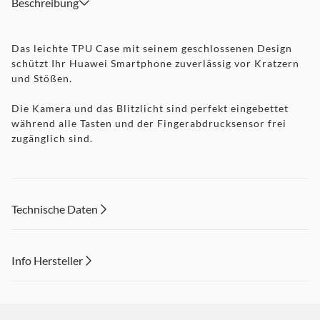
Beschreibung
Das leichte TPU Case mit seinem geschlossenen Design
schützt Ihr Huawei Smartphone zuverlässig vor Kratzern
und Stößen.
Die Kamera und das Blitzlicht sind perfekt eingebettet
während alle Tasten und der Fingerabdrucksensor frei
zugänglich sind.
Technische Daten
Info Hersteller
Dieser Inhalt wird aufgrund Ihrer Cookie Präferenzen nicht
angezeigt. Um diesen Inhalt anzuzeigen aktivieren Sie bitte