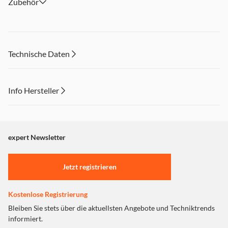
Zubehör
Technische Daten
Info Hersteller
Dieser Inhalt wird aufgrund Ihrer Cookie Präferenzen nicht
angezeigt. Um diesen Inhalt anzuzeigen aktivieren Sie bitte
"Marketing".
expert Newsletter
Einstellungen anpassen
Jetzt registrieren
Kostenlose Registrierung
Bleiben Sie stets über die aktuellsten Angebote und Techniktrends
informiert.