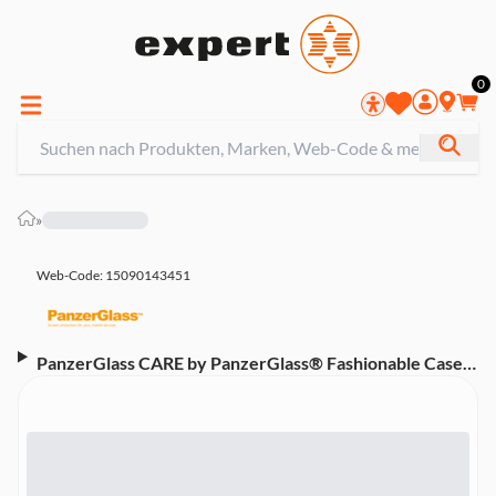
0
»
Web-Code: 15090143451
PanzerGlass CARE by PanzerGlass® Fashionable Case
Black für iPhone 15 Pro Max