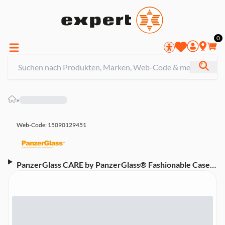
0
»
Web-Code: 15090129451
PanzerGlass CARE by PanzerGlass® Fashionable Case
Transparent X-Ray Soft Basic Samsung Galaxy A56 5G
Handyhülle