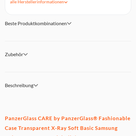
alle
Herstellerinformationen
Fallschutz, Kratzfest, Stoßfest
Uneingeschränkter Zugriff auf alle Funktionen
Beste Produktkombinationen
Zubehör
Beschreibung
PanzerGlass CARE by PanzerGlass® Fashionable
Case Transparent X-Ray Soft Basic Samsung