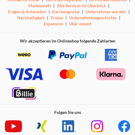
Markenwelt
|
Alle Services im Überblick
|
Fragen & Antworten
|
Karriereportal
|
Unternehmer werden
|
Nachhaltigkeit
|
Presse
|
Unternehmensgeschichte
|
Expansion
|
Über expert
Wir akzeptieren im Onlineshop folgende Zahlarten
Die speziell erhöhten Kanten am Hüllenrand schützen
Folgen Sie uns
Display und Kamera effektiv vor Stürzen und Kratzern.
Die geschlossene Struktur im Bodenbereich bietet mehr
Schutz gegenüber geöffneten Hüllen, präzise Ausschnitte
für Mikrofon und Ladebuchse garantieren einen