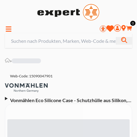
0
»
Web-Code: 15090047901
Vonmählen Eco Silicone Case - Schutzhülle aus Silikon,
MagSafe kompatibel, für iPhone 14, Cream Handyhülle