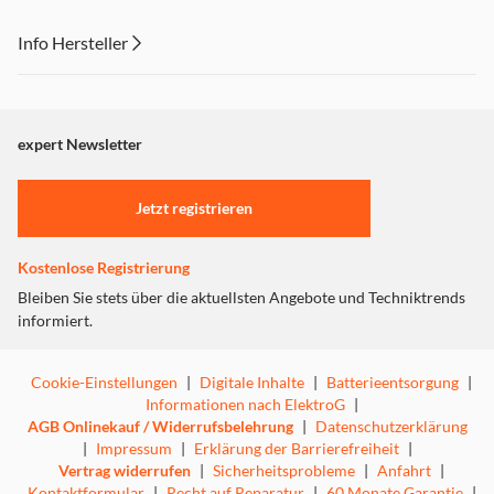
Info Hersteller
MAGISCH MAGNETISCH
Dieser Inhalt wird aufgrund Ihrer Cookie Präferenzen nicht
Dank des verbauten, kreisförmigen Magnetrings im Eco
angezeigt. Um diesen Inhalt anzuzeigen aktivieren Sie bitte
Silicone Case lässt sich in sekundenschnelle MagSafe-
"Marketing".
expert Newsletter
Zubehör wie Ladegeräte, Wallets, Autohalterungen oder
Docks befestigen. Das iPhone wird nicht nur geschützt,
Einstellungen anpassen
sondern erweitert auch seine Funktionalität durch
Jetzt registrieren
schnelles Anbringen und Wechseln von kompatiblem
Zubehör, ohne die Hülle entfernen zu müssen.
Kostenlose Registrierung
Bleiben Sie stets über die aktuellsten Angebote und Techniktrends
informiert.
EINFACH ÜBERRAGEND
Cookie-Einstellungen
|
Digitale Inhalte
|
Batterieentsorgung
|
Informationen nach ElektroG
|
AGB Onlinekauf / Widerrufsbelehrung
|
Datenschutzerklärung
|
Impressum
|
Erklärung der Barrierefreiheit
|
Vertrag widerrufen
|
Sicherheitsprobleme
|
Anfahrt
|
Kontaktformular
|
Recht auf Reparatur
|
60 Monate Garantie
|