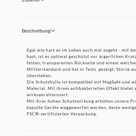
Beschreibung
Egal wie hart es im Leben auch mal zugeht - mit 
hast, ist es optimal geschützt vor ärgerlichen Kra
festen, transparenten Rückseite und einem weiche
Militärstandard und hat in Tests gezeigt, Stürze
überstehen.
Die Schutzhülle ist kompatibel mit MagSafe und w
Material. Mit ihrem antibakteriellen Effekt biete
wirksam eliminiert.
Mit ihrer hohen Schutzwirkung erhöhen unsere Pr
kaputte Geräte weggeworfen werden, desto weniger 
FSC®-zertifizierten Verpackung.