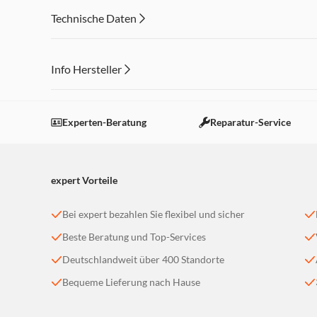
Technische Daten
Info Hersteller
Dieser Inhalt wird aufgrund Ihrer Cookie Präferenzen
Einstellungen anpassen
Experten-Beratung
Reparatur-Service
expert Vorteile
Bei expert bezahlen Sie flexibel und sicher
Beste Beratung und Top-Services
Deutschlandweit über 400 Standorte
Bequeme Lieferung nach Hause