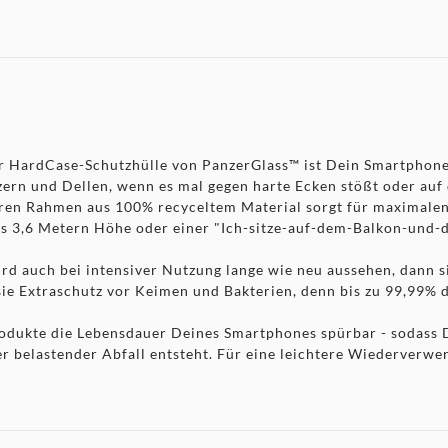
der HardCase-Schutzhülle von PanzerGlass™ ist Dein Smartphone
tzern und Dellen, wenn es mal gegen harte Ecken stößt oder auf
ren Rahmen aus 100% recyceltem Material sorgt für maximalen F
 aus 3,6 Metern Höhe oder einer "Ich-sitze-auf-dem-Balkon-und
ird auch bei intensiver Nutzung lange wie neu aussehen, dann 
t sie Extraschutz vor Keimen und Bakterien, denn bis zu 99,99
odukte die Lebensdauer Deines Smartphones spürbar - sodass D
belastender Abfall entsteht. Für eine leichtere Wiederverwer