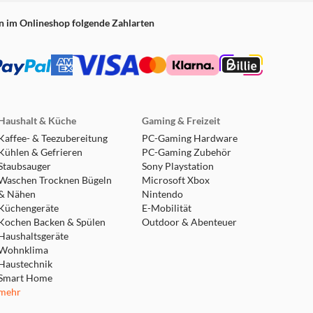
n im Onlineshop folgende Zahlarten
Haushalt & Küche
Gaming & Freizeit
Kaffee- & Teezubereitung
PC-Gaming Hardware
Kühlen & Gefrieren
PC-Gaming Zubehör
Staubsauger
Sony Playstation
Waschen Trocknen Bügeln
Microsoft Xbox
& Nähen
Nintendo
Küchengeräte
E-Mobilität
Kochen Backen & Spülen
Outdoor & Abenteuer
Haushaltsgeräte
Wohnklima
Haustechnik
Smart Home
mehr