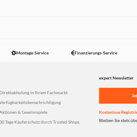
 nicht angezeigt. Um diesen Inhalt anzuzeigen aktivieren Sie bitte
Montage-Service
Finanzierungs-Service
expert Newsletter
Direktabholung in Ihrem Fachmarkt
Je
Verfügbarkeitsbenachrichtigung
Aktionen & Gewinnspiele
Kostenlose Registri
Bleiben Sie stets üb
30 Tage Käuferschutz durch Trusted Shops