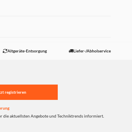
 "Marketing".
Altgeräte-Entsorgung
Liefer-/Abholservice
tzt registrieren
erung
er die aktuellsten Angebote und Techniktrends informiert.