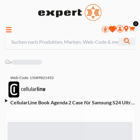
0
»
Web-Code: 15089821452
CellularLine Book Agenda 2 Case für Samsung S24 Ultra
Black (60688)