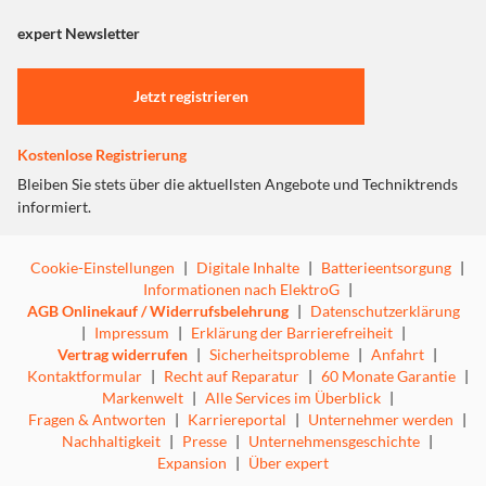
angezeigt. Um diesen Inhalt anzuzeigen aktivieren Sie bitte
"Marketing".
expert Newsletter
Einstellungen anpassen
Jetzt registrieren
Kostenlose Registrierung
Bleiben Sie stets über die aktuellsten Angebote und Techniktrends
informiert.
Cookie-Einstellungen
|
Digitale Inhalte
|
Batterieentsorgung
|
Informationen nach ElektroG
|
AGB Onlinekauf / Widerrufsbelehrung
|
Datenschutzerklärung
|
Impressum
|
Erklärung der Barrierefreiheit
|
Vertrag widerrufen
|
Sicherheitsprobleme
|
Anfahrt
|
Kontaktformular
|
Recht auf Reparatur
|
60 Monate Garantie
|
Markenwelt
|
Alle Services im Überblick
|
Fragen & Antworten
|
Karriereportal
|
Unternehmer werden
|
Nachhaltigkeit
|
Presse
|
Unternehmensgeschichte
|
Expansion
|
Über expert