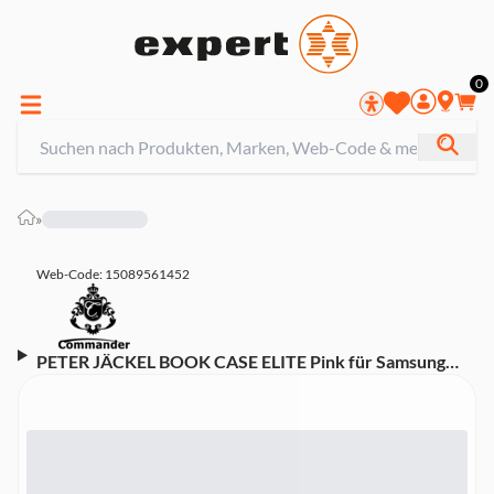
0
»
Web-Code: 15089561452
PETER JÄCKEL BOOK CASE ELITE Pink für Samsung
A34 5G (20801) Handyhülle