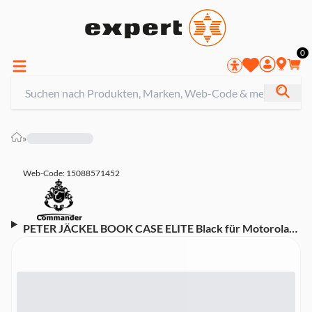
0
»
Web-Code: 15088571452
PETER JÄCKEL BOOK CASE ELITE Black für Motorola
Moto G86 5G (21399) Handyhülle (Commander)