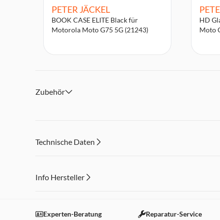
PETER JÄCKEL
PETE
BOOK CASE ELITE Black für
HD Gla
Motorola Moto G75 5G (21243)
Moto 
Zubehör
Technische Daten
Info Hersteller
Dieser Inhalt wird aufgrund Ihrer Cookie Präferenzen
Einstellungen anpassen
Experten-Beratung
Reparatur-Service