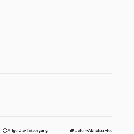
 "Marketing".
Altgeräte-Entsorgung
Liefer-/Abholservice