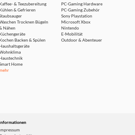
Kaffee- & Teezubereitung
PC-Gaming Hardware
Kühlen & Gefrieren
PC-Gaming Zubehör
Staubsauger
Sony Playstation
Waschen Trocknen Bügeln
Microsoft Xbox
& Nähen
Nintendo
Küchengeräte
E-Mobilität
Kochen Backen & Spülen
Outdoor & Abenteuer
Haushaltsgeräte
Wohnklima
Haustechnik
Smart Home
mehr
Informationen
Impressum