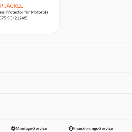
R JÄCKEL
ss Protector für Motorola
G75 5G (21248)
 nicht angezeigt. Um diesen Inhalt anzuzeigen aktivieren Sie bitte
Montage-Service
Finanzierungs-Service