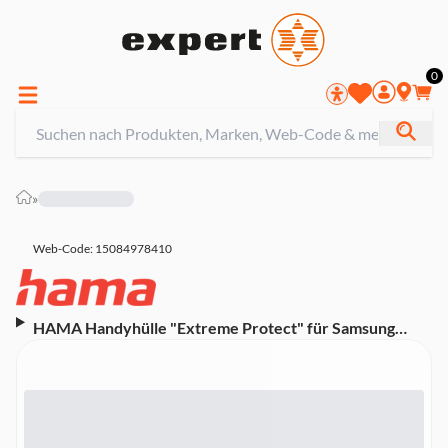
0
»
Web-Code: 15084978410
HAMA Handyhülle "Extreme Protect" für Samsung
Galaxy A26 5G, durchsichtig (00080379)