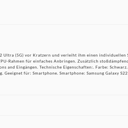
Ultra (5G) vor Kratzern und verleiht ihm einen individuellen S
 TPU-Rahmen für einfaches Anbringen. Zusätzlich stoßdämpfen
tons and Eingängen. Technische Eigenschaften:. Farbe: Schwarz
 Geeignet für: Smartphone. Smartphone: Samsung Galaxy S22 Ul