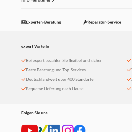
Dieser Inhalt wird aufgrund Ihrer Cookie Präferenzen
Einstellungen anpassen
Experten-Beratung
Reparatur-Service
expert Vorteile
Bei expert bezahlen Sie flexibel und sicher
Beste Beratung und Top-Services
Deutschlandweit über 400 Standorte
Bequeme Lieferung nach Hause
Folgen Sie uns