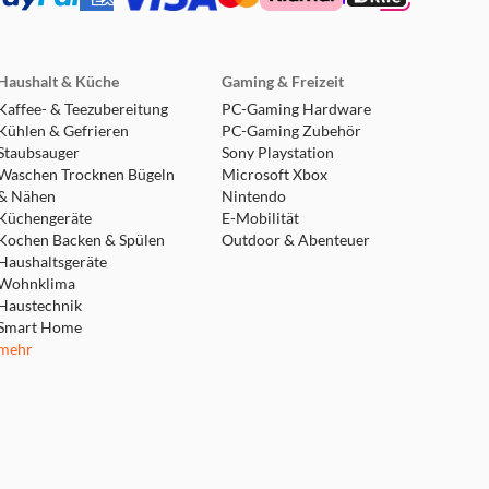
Haushalt & Küche
Gaming & Freizeit
Kaffee- & Teezubereitung
PC-Gaming Hardware
Kühlen & Gefrieren
PC-Gaming Zubehör
Staubsauger
Sony Playstation
Waschen Trocknen Bügeln
Microsoft Xbox
& Nähen
Nintendo
Küchengeräte
E-Mobilität
Kochen Backen & Spülen
Outdoor & Abenteuer
Haushaltsgeräte
Wohnklima
Haustechnik
Smart Home
mehr