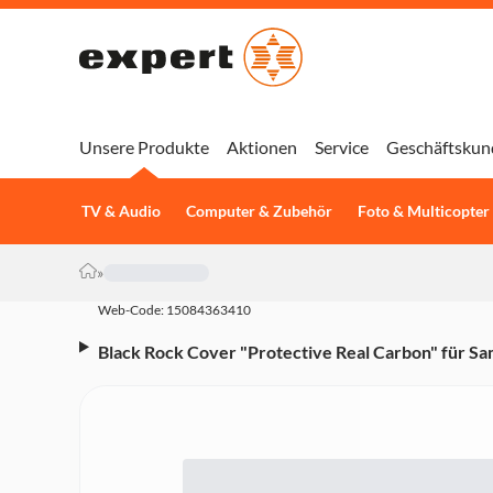
Unsere Produkte
Aktionen
Service
Geschäftskun
TV & Audio
Computer & Zubehör
Foto & Multicopter
»
Web-Code: 15084363410
Black Rock Cover "Protective Real Carbon" für Sa
Schwarz (00217646) Handyhülle