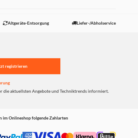
 "Marketing".
Altgeräte-Entsorgung
Liefer-/Abholservice
tzt registrieren
erung
er die aktuellsten Angebote und Techniktrends informiert.
n im Onlineshop folgende Zahlarten