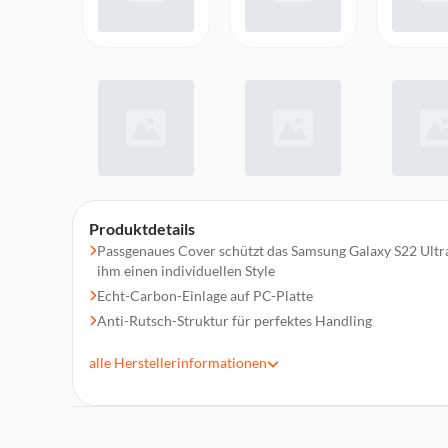
Produktdetails
Passgenaues Cover schützt das Samsung Galaxy S22 Ultra
ihm einen individuellen Style
Echt-Carbon-Einlage auf PC-Platte
Anti-Rutsch-Struktur für perfektes Handling
Weicher TPU-Rahmen für einfaches Anbringen
alle
Herstellerinformationen
Zusätzlich stoßdämpfendes Mikroprofil
Erhöhter TPU-Rahmen schu?tzt das Display
Ultra-du?nnes Design
Zugang zu Buttons and Eingängen