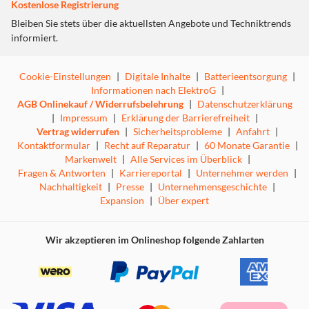
Kostenlose Registrierung
Bleiben Sie stets über die aktuellsten Angebote und Techniktrends
informiert.
Cookie-Einstellungen
|
Digitale Inhalte
|
Batterieentsorgung
|
Informationen nach ElektroG
|
AGB Onlinekauf / Widerrufsbelehrung
|
Datenschutzerklärung
|
Impressum
|
Erklärung der Barrierefreiheit
|
Vertrag widerrufen
|
Sicherheitsprobleme
|
Anfahrt
|
Kontaktformular
|
Recht auf Reparatur
|
60 Monate Garantie
|
Markenwelt
|
Alle Services im Überblick
|
Fragen & Antworten
|
Karriereportal
|
Unternehmer werden
|
Nachhaltigkeit
|
Presse
|
Unternehmensgeschichte
|
Expansion
|
Über expert
Wir akzeptieren im Onlineshop folgende Zahlarten