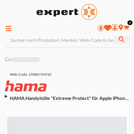
0
»
Web-Code: 15080729410
HAMA Handyhülle "Extreme Protect" für Apple iPhone
15 Pro Max, Schwarz (00136851)