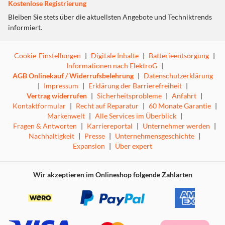
Kostenlose Registrierung
Bleiben Sie stets über die aktuellsten Angebote und Techniktrends
informiert.
Cookie-Einstellungen
|
Digitale Inhalte
|
Batterieentsorgung
|
Informationen nach ElektroG
|
AGB Onlinekauf / Widerrufsbelehrung
|
Datenschutzerklärung
|
Impressum
|
Erklärung der Barrierefreiheit
|
Vertrag widerrufen
|
Sicherheitsprobleme
|
Anfahrt
|
Kontaktformular
|
Recht auf Reparatur
|
60 Monate Garantie
|
Markenwelt
|
Alle Services im Überblick
|
Fragen & Antworten
|
Karriereportal
|
Unternehmer werden
|
Nachhaltigkeit
|
Presse
|
Unternehmensgeschichte
|
Expansion
|
Über expert
Wir akzeptieren im Onlineshop folgende Zahlarten