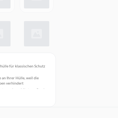
hülle für klassischen Schutz
an Ihrer Hülle, weil die
ben verhindert
sten – das schützt vor Staub
rden soll und lässt frei, was
en der Handy-Schutzhülle in