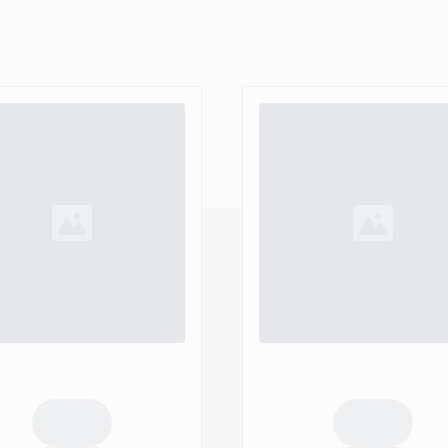
rial wenig aus
-Hülle bieten Schutz für die
tos zu beeinträchtigen