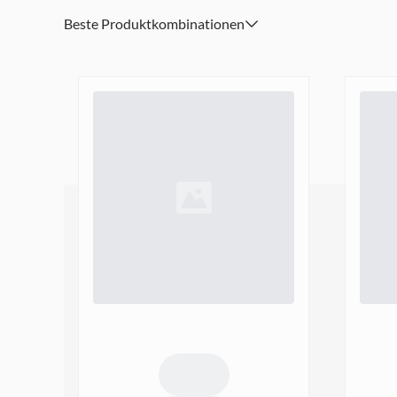
Hosen-, Hand- und Jackentasche dank Anti-Scratch-Mate
Beste Produktkombinationen
Einfach sorglos hinlegen: Die erhöhten Kanten der Handy
herausstehenden Kameralinsen, ohne die Qualität der Fo