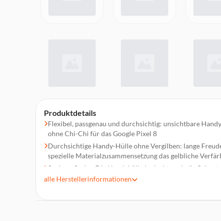
Produktdetails
Flexibel, passgenau und durchsichtig: unsichtbare Handy
ohne Chi-Chi für das Google Pixel 8
Durchsichtige Handy-Hülle ohne Vergilben: lange Freude 
spezielle Materialzusammensetzung das gelbliche Verfär
Saubere Sache: Die Handyhülle bedeckt auch die Seitenta
und ermöglicht einen perfekten Druckpunkt
alle
Herstellerinformationen
Maßgeschneidertes Handy-Case: schützt, was geschützt we
frei bleiben soll, z.B Lautsprecher und Ladebuchse
Kratzfestes Backcover: Schlüssel, Kuli und Münzen mach