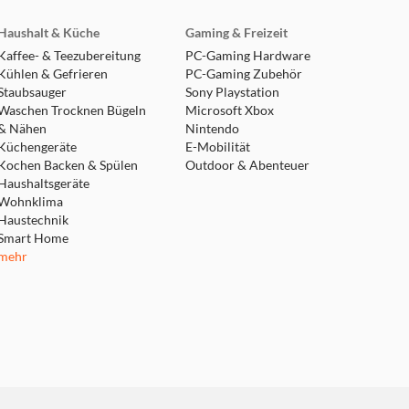
Haushalt & Küche
Gaming & Freizeit
Kaffee- & Teezubereitung
PC-Gaming Hardware
Kühlen & Gefrieren
PC-Gaming Zubehör
Staubsauger
Sony Playstation
Waschen Trocknen Bügeln
Microsoft Xbox
& Nähen
Nintendo
Küchengeräte
E-Mobilität
Kochen Backen & Spülen
Outdoor & Abenteuer
Haushaltsgeräte
Wohnklima
Haustechnik
Smart Home
mehr