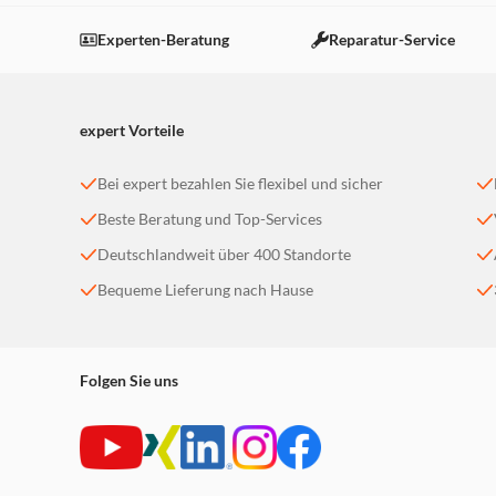
Dieser Inhalt wird aufgrund Ihrer Cookie Präferenzen
Einstellungen anpassen
Experten-Beratung
Reparatur-Service
expert Vorteile
Bei expert bezahlen Sie flexibel und sicher
Beste Beratung und Top-Services
Deutschlandweit über 400 Standorte
Bequeme Lieferung nach Hause
Folgen Sie uns