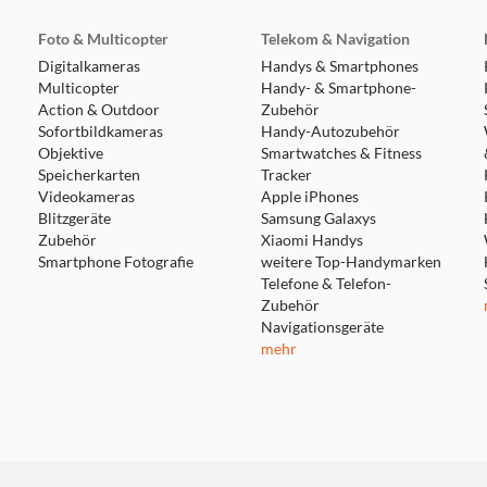
Foto & Multicopter
Telekom & Navigation
Digitalkameras
Handys & Smartphones
Multicopter
Handy- & Smartphone-
Action & Outdoor
Zubehör
Sofortbildkameras
Handy-Autozubehör
Objektive
Smartwatches & Fitness
Speicherkarten
Tracker
Videokameras
Apple iPhones
Blitzgeräte
Samsung Galaxys
Zubehör
Xiaomi Handys
Smartphone Fotografie
weitere Top-Handymarken
Telefone & Telefon-
Zubehör
Navigationsgeräte
mehr