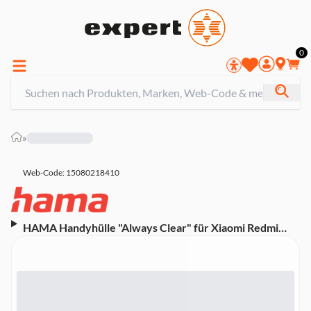
0
»
Web-Code: 15080218410
HAMA Handyhülle "Always Clear" für Xiaomi Redmi
12/12 5G, durchsichtig (00124699)