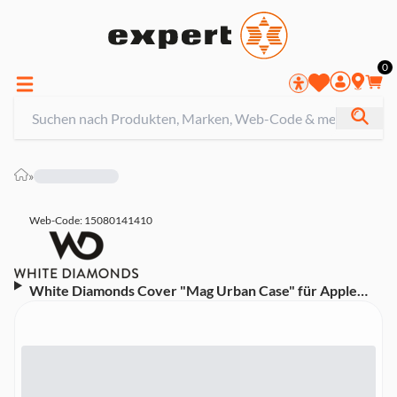
0
»
Web-Code: 15080141410
White Diamonds Cover "Mag Urban Case" für Apple
iPhone 15 Pro Max, Hellblau (00221317) Handyhülle