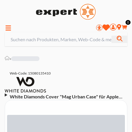
0
»
Web-Code: 15080135410
White Diamonds Cover "Mag Urban Case" für Apple
iPhone 15, Gelb (00221311) Handyhülle