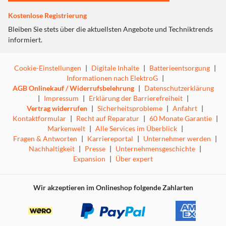
werden, um ihn bei Nichtgebrauch getrennt
aufzubewahren. Für einen optimalen Schutz des
Kostenlose Registrierung
Smartphones ist die Pro Bike Holder außerdem mit
Bleiben Sie stets über die aktuellsten Angebote und Techniktrends
weichem Silikon gegen Kratzer beschichtet.
informiert.
Cookie-Einstellungen
|
Digitale Inhalte
|
Batterieentsorgung
|
Informationen nach ElektroG
|
AGB Onlinekauf / Widerrufsbelehrung
|
Datenschutzerklärung
|
Impressum
|
Erklärung der Barrierefreiheit
|
Vertrag widerrufen
|
Sicherheitsprobleme
|
Anfahrt
|
Kontaktformular
|
Recht auf Reparatur
|
60 Monate Garantie
|
Markenwelt
|
Alle Services im Überblick
|
Fragen & Antworten
|
Karriereportal
|
Unternehmer werden
|
Nachhaltigkeit
|
Presse
|
Unternehmensgeschichte
|
Expansion
|
Über expert
Wir akzeptieren im Onlineshop folgende Zahlarten