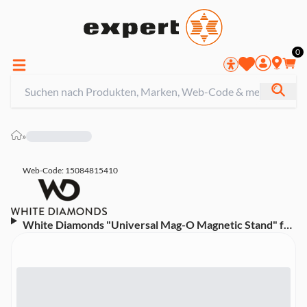
0
»
Web-Code: 15084815410
White Diamonds "Universal Mag-O Magnetic Stand" für
Smartphones, Sand (00228249)