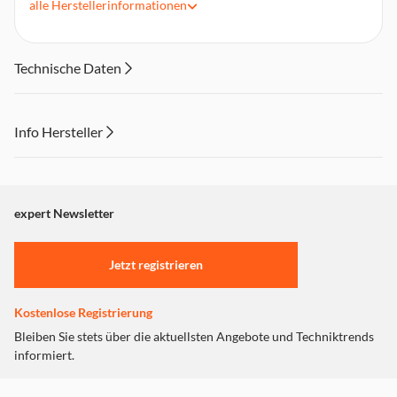
alle
Herstellerinformationen
Laden ohne den Dot abzunehmen
Technische Daten
Info Hersteller
Dieser Inhalt wird aufgrund Ihrer Cookie Präferenzen nicht
angezeigt. Um diesen Inhalt anzuzeigen aktivieren Sie bitte
"Marketing".
expert Newsletter
Einstellungen anpassen
Jetzt registrieren
Kostenlose Registrierung
Bleiben Sie stets über die aktuellsten Angebote und Techniktrends
informiert.